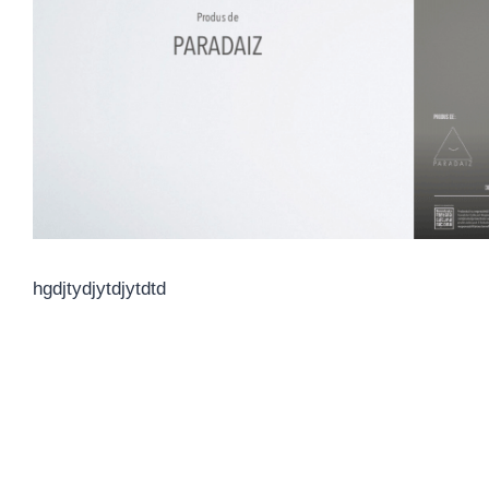
hgdjtydjytdjytdtd