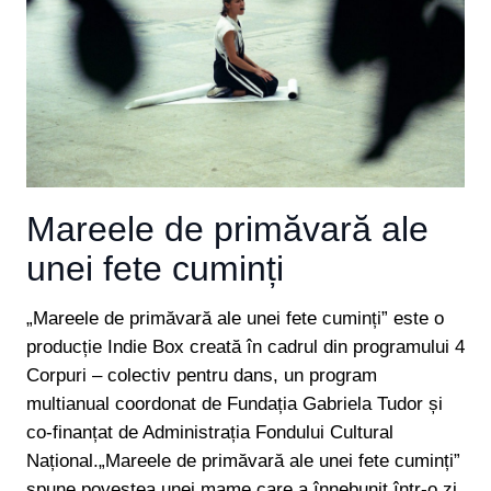
Mareele de primăvară ale
unei fete cuminți
„Mareele de primăvară ale unei fete cuminți” este o
producție Indie Box creată în cadrul din programului 4
Corpuri – colectiv pentru dans, un program
multianual coordonat de Fundația Gabriela Tudor și
co-finanțat de Administrația Fondului Cultural
Național.„Mareele de primăvară ale unei fete cuminți”
spune povestea unei mame care a înnebunit într-o zi