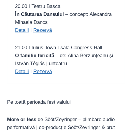
20.00 I Teatru Basca
În Căutarea Dansului
– concept: Alexandra
Mihaela Dancs
Detalii
I
Rezervă
21.00 I Iulius Town I sala Congress Hall
O familie fericită
– de: Alina Berzunțeanu și
István Téglás | unteatru
Detalii
I
Rezervă
12.00 – 15.00 I FITT – Sala Rotundă
12.00 – 15.00 I FITT – Sala Rotundă
15.00 I Cărturești Piața Victoriei
15.00 I Cărturești Piața Victoriei
Pe toată perioada festivalului
Atelier de dans contemporan susținut de
A surprised body | Atelier de dans
Contexte internaționale | Focus invitați
Sectorul cultural independent | Proiecte și
Jonas Øren
contemporan susținut de Francesco
străini
finanțări
Eveniment în limba engleză.
Scavetta
Participă: Francesco Scavetta (coregraf) &
Participă: Ana Maria Ursu (Teatrul Basca) &
More or less
de Sööt/Zeyringer – plimbare audio
Detalii
Eveniment în limba engleză.
Jonas Øren (coregraf)
Teodora Borghoff (Centrul de Proiecte
I
Rezervă
performativă | co-producție Sööt/Zeyringer & brut