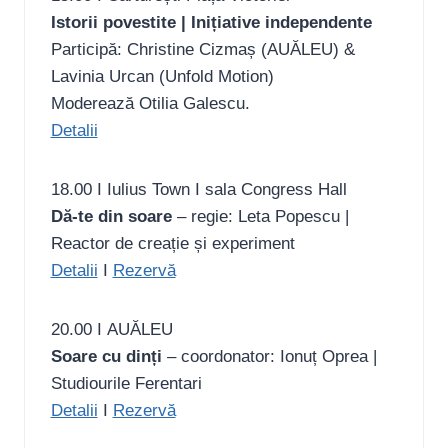
Istorii povestite | Inițiative independente
Participă: Christine Cizmaș (AUĂLEU) &
Lavinia Urcan (Unfold Motion)
Moderează Otilia Galescu.
Detalii
18.00 I Iulius Town I sala Congress Hall
Dă-te din soare
– regie: Leta Popescu |
Reactor de creație și experiment
Detalii
I
Rezervă
20.00 I AUĂLEU
Soare cu dinți
– coordonator: Ionuț Oprea |
Studiourile Ferentari
Detalii
I
Rezervă