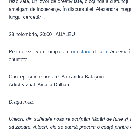
rezolvată, un izvor de creativitate, o oglindă a disfuncții
amalgam de incoerențe. În discursul ei, Alexandra integ
lungul cercetării.
28 noiembrie, 20:00 | AUĂLEU
Pentru rezervări completați
formularul de aici
. Accesul 
anunțată
Concept și interpretare: Alexandra Bălășoiu
Artist vizual: Amalia Dulhan
Draga mea,
Uneori, din sufletele noastre scuipăm flăcări de furie ș
să zboare. Alteori, ele se adună precum o ceață printre 