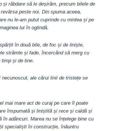
mp și răbdare să le deșirăm, precum bilele de
a revărsa peste noi. Din spuma aceea,
care nu le-am putut cuprinde cu mintea și pe
maginea lui în oglindă.
ărțit în două bile, de foc și de liniște,
ele strâmte și fade, încercând să merg cu
e timp și de tine.
necunoscut, ale cărui linii de tristețe se
el mai mare act de curaj pe care îl poate
e înspumată și liniștită și rece și caldă și
ă în adâncuri. Marea nu se înțelege bine cu
ii specialiști în construcție, înăuntru