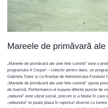
Mareele de primăvară ale 
„Mareele de primăvară ale unei fete cuminți” este o prod
programului 4 Corpuri – colectiv pentru dans, un progr
Gabriela Tudor și co-finanțat de Administrația Fondului C
„Mareele de primăvară ale unei fete cuminți” spune pove
de toamnă. Performance-ul expune diferite puncte de ved
„nebunul” este văzut social, precum și a felului în care e
„nebunului” te poate plasa în raporturi diverse cu lumea