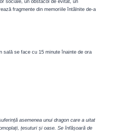
lor sociale, un obstacol de evitat, un
rează fragmente din memoriile întâlnite de-a
în sală se face cu 15 minute înainte de ora
i suferință asemenea unui dragon care a uitat
omoplați, țesuturi și oase. Se înfășoară de