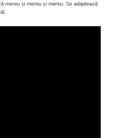
ză mereu și mereu și mereu. Se adaptează,
clă.