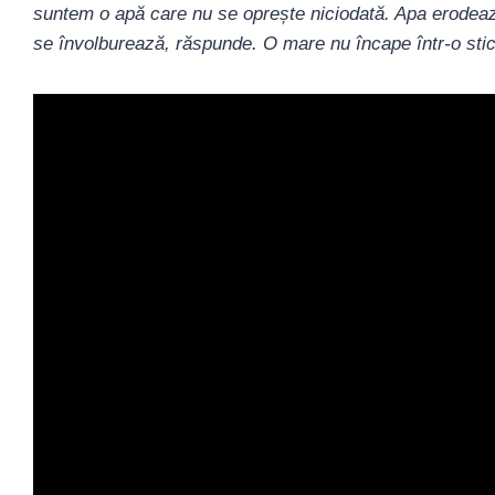
suntem o apă care nu se oprește niciodată. Apa erodea
se învolburează, răspunde. O mare nu încape într-o sti