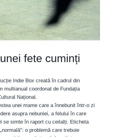
unei fete cuminți
ucție Indie Box creată în cadrul din
am multianual coordonat de Fundația
ultural Național.
stea unei mame care a înnebunit într-o zi
ere asupra nebuniei, a felului în care
l se simte în raport cu ceilalți. Eticheta
 „normală”: o problemă care trebuie