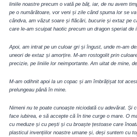
liniile noastre precum o vată pe băț, iar, de nu avem ti
pe o numărătoare, vor veni și zile când spuma lor se v
cândva, am văzut soare și flăcări, bucurie și extaz pe 
care le-am scuipat haotic precum un dragon speriat de i
Apoi, am intrat pe un culoar gri și îngust, unde m-am desp
uneori de extaz și amorțire. M-am rostogolit prin culoar
precizie, pe liniile lor neimportante. Am uitat de mine, d
M-am odihnit apoi la un copac și am îmbrățișat tot acest 
prelungeau până în mine.
Nimeni nu te poate cunoaște niciodată cu adevărat. Și c
face iubirea, e să accepte că în tine curge o mare. O mar
cu meduze și cu pești și cu broaște țestoase care înoat
plasticul invențiilor noastre umane și, deși suntem cu toț