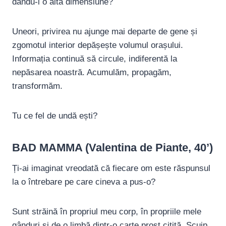
dându-i o altă dimensiune?
Uneori, privirea nu ajunge mai departe de gene și
zgomotul interior depășește volumul orașului.
Informația continuă să circule, indiferentă la
nepăsarea noastră. Acumulăm, propagăm,
transformăm.
Tu ce fel de undă ești?
BAD MAMMA (Valentina de Piante, 40’)
Ți-ai imaginat vreodată că fiecare om este răspunsul
la o întrebare pe care cineva a pus-o?
Sunt străină în propriul meu corp, în propriile mele
gânduri și de o limbă dintr-o carte prost citită. Scuip