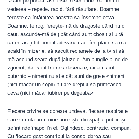
lăsate pe podea, ascunse în secunde trecute cu
vederea – repede, rapid, fără răsuflare. Doamne
ferește ca întâlnirea noastră să însemne ceva.
Doamne, te rog, ferește-mă de dragoste când nu o
caut, ascunde-mă de țipăt când sunt obosit și uită
să-mi arăți tot timpul adevărul căci îmi place să mă
scald în mizerie, să ascult reclamele de la tv și să
mă ascund seara după jaluzele. Am pungile pline de
zgomot, dar sunt frumos desenate, iar eu sunt
puternic – nimeni nu știe cât sunt de grele <nimeni
(nici măcar un copil) nu are dreptul să primească
ceva (nici măcar iubire) pe degeaba>
Fiecare privire se oprește undeva, fiecare respirație
care circulă prin mine pornește din spațiul public și
se întinde înapoi în el. Oglindesc, contrazic, compun.
Cu fiecare gest contribui la consolidarea sau