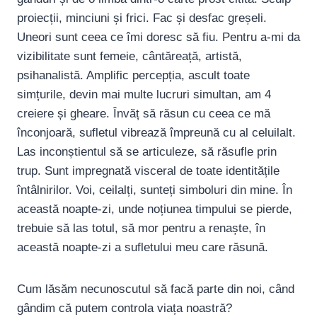
proiecții, minciuni și frici. Fac și desfac greșeli.
Uneori sunt ceea ce îmi doresc să fiu. Pentru a-mi da
vizibilitate sunt femeie, cântăreață, artistă,
psihanalistă. Amplific percepția, ascult toate
simțurile, devin mai multe lucruri simultan, am 4
creiere și gheare. Învăț să răsun cu ceea ce mă
înconjoară, sufletul vibrează împreună cu al celuilalt.
Las inconștientul să se articuleze, să răsufle prin
trup. Sunt impregnată visceral de toate identitățile
întâlnirilor. Voi, ceilalți, sunteți simboluri din mine. În
această noapte-zi, unde noțiunea timpului se pierde,
trebuie să las totul, să mor pentru a renaște, în
această noapte-zi a sufletului meu care răsună.
Cum lăsăm necunoscutul să facă parte din noi, când
gândim că putem controla viața noastră?