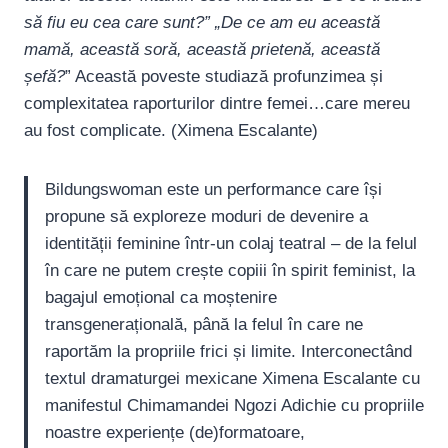
să fiu eu cea care sunt?” „De ce am eu această
mamă, această soră, această prietenă, această
șefă?
” Această poveste studiază profunzimea și
complexitatea raporturilor dintre femei…care mereu
au fost complicate. (Ximena Escalante)
Bildungswoman este un performance care își
propune să exploreze moduri de devenire a
identității feminine într-un colaj teatral – de la felul
în care ne putem crește copiii în spirit feminist, la
bagajul emoțional ca moștenire
transgenerațională, până la felul în care ne
raportăm la propriile frici și limite. Interconectând
textul dramaturgei mexicane Ximena Escalante cu
manifestul Chimamandei Ngozi Adichie cu propriile
noastre experiențe (de)formatoare,