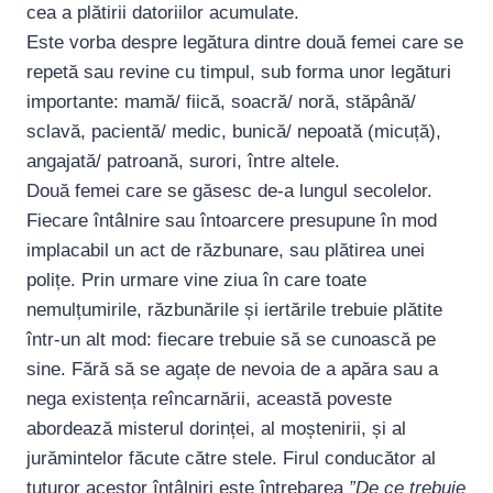
cea a plătirii datoriilor acumulate.
Este vorba despre legătura dintre două femei care se
repetă sau revine cu timpul, sub forma unor legături
importante: mamă/ fiică, soacră/ noră, stăpână/
sclavă, pacientă/ medic, bunică/ nepoată (micuță),
angajată/ patroană, surori, între altele.
Două femei care se găsesc de-a lungul secolelor.
Fiecare întâlnire sau întoarcere presupune în mod
implacabil un act de răzbunare, sau plătirea unei
polițe. Prin urmare vine ziua în care toate
nemulțumirile, răzbunările și iertările trebuie plătite
într-un alt mod: fiecare trebuie să se cunoască pe
sine. Fără să se agațe de nevoia de a apăra sau a
nega existența reîncarnării, această poveste
abordează misterul dorinței, al moștenirii, și al
jurămintelor făcute către stele. Firul conducător al
tuturor acestor întâlniri este întrebarea
”De ce trebuie