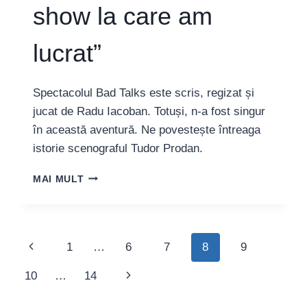
show la care am
lucrat”
Spectacolul Bad Talks este scris, regizat și
jucat de Radu Iacoban. Totuși, n-a fost singur
în această aventură. Ne povestește întreaga
istorie scenograful Tudor Prodan.
TUDOR
MAI MULT
PRODAN,
SCENOGRAF:
“BAD
TALKS
Page
Previous
1
…
6
7
8
9
E
PRIMUL
Page
Next
10
…
14
ONE
navigation
MAN
Page
SHOW