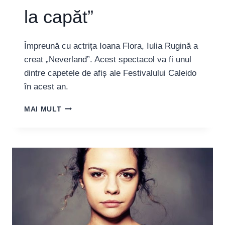
la capăt”
Împreună cu actrița Ioana Flora, Iulia Rugină a
creat „Neverland”. Acest spectacol va fi unul
dintre capetele de afiș ale Festivalului Caleido
în acest an.
IULIA
MAI MULT
RUGINĂ,
REGIZOARE:
“NU
EXAGEREZ
CÂND
SPUN
CĂ
NEVERLAND
E
CEL
MAI