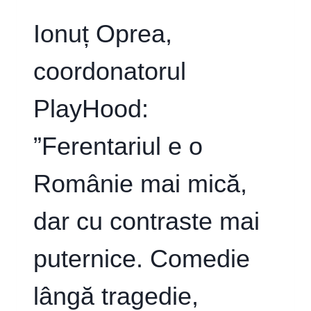
CĂ
CINEVA
Ionuț Oprea,
ÎȘI
VA
coordonatorul
ÎNDREAPTA
PRIVIREA
ȘI
PlayHood:
CĂTRE
ARTIȘTII
INDEPENDENȚI”
”Ferentariul e o
Românie mai mică,
dar cu contraste mai
puternice. Comedie
lângă tragedie,