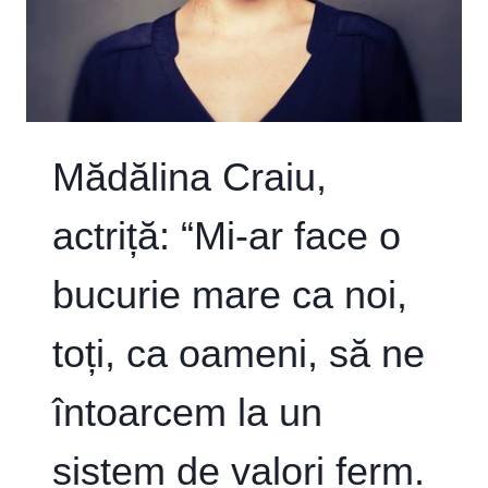
INTENS
ȘI
PERSONAL
PROIECT
PE
CARE
L-
Mădălina Craiu,
AM
GENERAT
actriță: “Mi-ar face o
ȘI
DUS
PÂNĂ
bucurie mare ca noi,
LA
CAPĂT”
toți, ca oameni, să ne
întoarcem la un
sistem de valori ferm.