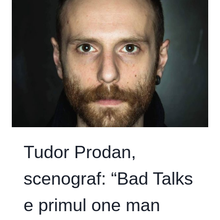
E
MAI
IMPORTANT
SĂ
FIE
PERSONALE
LUCRURILE
DESPRE
CARE
VORBESC
ÎNTR-
UN
SPECTACOL”
Tudor Prodan,
scenograf: “Bad Talks
e primul one man