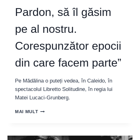
Pardon, să îl găsim
pe al nostru.
Corespunzător epocii
din care facem parte”
Pe Mădălina o puteți vedea, în Caleido, în
spectacolul Libretto Solitudine, în regia lui
Matei Lucaci-Grunberg.
MĂDĂLINA
MAI MULT
CRAIU,
ACTRIȚĂ:
“MI-
AR