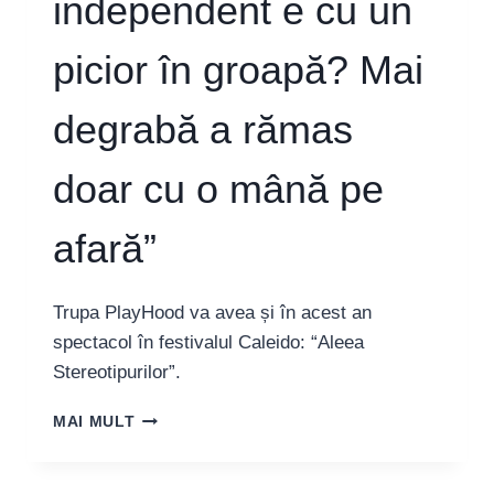
independent e cu un
picior în groapă? Mai
degrabă a rămas
doar cu o mână pe
afară”
Trupa PlayHood va avea și în acest an
spectacol în festivalul Caleido: “Aleea
Stereotipurilor”.
MĂDĂLINA
MAI MULT
DOROBANȚU,
COORDONATOARE
PLAYHOOD: