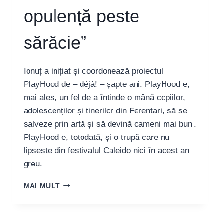
opulență peste
sărăcie”
Ionuț a inițiat și coordonează proiectul
PlayHood de – déjà! – șapte ani. PlayHood e,
mai ales, un fel de a întinde o mână copiilor,
adolescenților și tinerilor din Ferentari, să se
salveze prin artă și să devină oameni mai buni.
PlayHood e, totodată, și o trupă care nu
lipsește din festivalul Caleido nici în acest an
greu.
IONUȚ
MAI MULT
OPREA,
COORDONATORUL
PLAYHOOD: