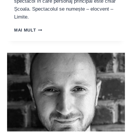
spectacol în care personaj principal este chiar
Școala. Spectacolul se numește – elocvent –
Limite.
MIHAELA
MAI MULT
RĂDESCU,
ACTRIȚĂ:
“TEATRULUI
INDEPENDENT
NU
ÎI
E
UȘOR.
DAR
ZILELE
ACESTEA
EXISTĂ
SOLIDARITATE
ȘI
EU
SPER