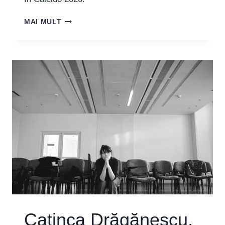
COREGRAFUL
MAI MULT
RĂZVAN
ROTARU:
„AMERICAN
GYPSY
ÎȘI
PROPUNE
SĂ
SCHIMBE
MENTALITĂȚI
ȘI
SĂ
DESCHIDĂ
OCHII
PRIVITORILOR”
Catinca Drăgănescu,