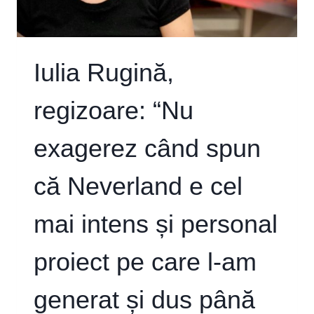
MACHISTĂ,
IPOCRITĂ
ȘI
DESTUL
Iulia Rugină,
DE
INTOLERANTĂ”
regizoare: “Nu
exagerez când spun
că Neverland e cel
mai intens și personal
proiect pe care l-am
generat și dus până