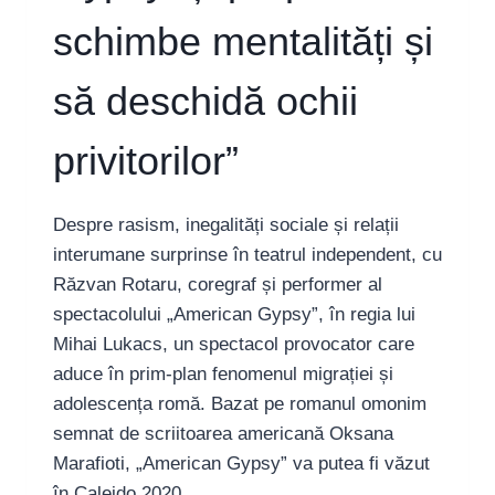
schimbe mentalități și
să deschidă ochii
privitorilor”
Despre rasism, inegalități sociale și relații
interumane surprinse în teatrul independent, cu
Răzvan Rotaru, coregraf și performer al
spectacolului „American Gypsy”, în regia lui
Mihai Lukacs, un spectacol provocator care
aduce în prim-plan fenomenul migrației și
adolescența romă. Bazat pe romanul omonim
semnat de scriitoarea americană Oksana
Marafioti, „American Gypsy” va putea fi văzut
în Caleido 2020.