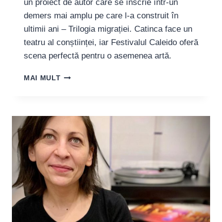
un proiect de autor care se înscrie într-un
demers mai amplu pe care l-a construit în
ultimii ani – Trilogia migrației. Catinca face un
teatru al conștiinței, iar Festivalul Caleido oferă
scena perfectă pentru o asemenea artă.
CATINCA
MAI MULT
DRĂGĂNESCU,
REGIZOARE:
“FIE
CĂ
NE
PLACE
SAU
NU,
SUNTEM
O
SOCIETATE
ȊNCĂ
RETROGRADĂ,
PATRIARHALĂ,