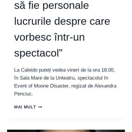
GĂSIM
să fie personale
PE
AL
lucrurile despre care
NOSTRU.
CORESPUNZĂTOR
EPOCII
vorbesc într-un
DIN
CARE
spectacol”
FACEM
PARTE”
La Caleido puteți vedea vineri de la ora 18.00,
în Sala Mare de la Unteatru, spectacolul In
Event of Moone Disaster, regizat de Alexandra
Penciuc.
ALEXANDRA
MAI MULT
PENCIUC,
REGIZOARE:
“PENTRU
MINE