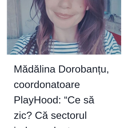
LUMEA
DANSULUI
ÎN
ROMÂNIA”
Mădălina Dorobanțu,
coordonatoare
PlayHood: “Ce să
zic? Că sectorul