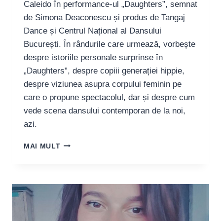
Caleido în performance-ul „Daughters”, semnat
de Simona Deaconescu și produs de Tangaj
Dance și Centrul Național al Dansului
București. În rândurile care urmează, vorbește
despre istoriile personale surprinse în
„Daughters”, despre copiii generației hippie,
despre viziunea asupra corpului feminin pe
care o propune spectacolul, dar și despre cum
vede scena dansului contemporan de la noi,
azi.
GEORGETA
MAI MULT
CORCA,
PERFORMER:
„E
DIFICIL
SĂ
ACTIVEZI
ÎN