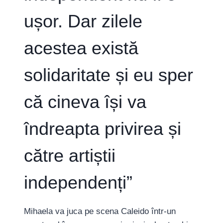
AFARĂ”
ușor. Dar zilele
acestea există
solidaritate și eu sper
că cineva își va
îndreapta privirea și
către artiștii
independenți”
Mihaela va juca pe scena Caleido într-un