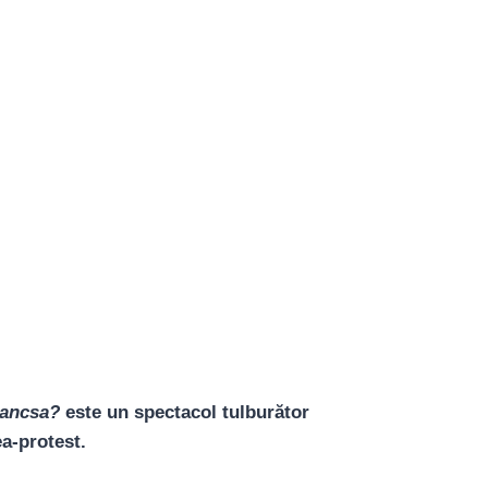
rancsa?
este un spectacol tulburător
a-protest.