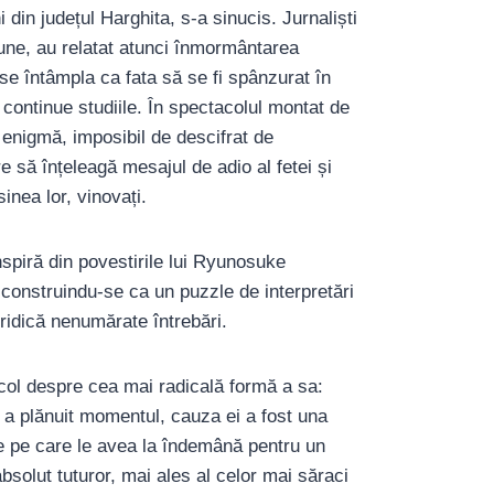
in județul Harghita, s-a sinucis. Jurnaliști
ziune, au relatat atunci înmormântarea
e întâmpla ca fata să se fi spânzurat în
i continue studiile. În spectacolul montat de
enigmă, imposibil de descifrat de
e să înțeleagă mesajul de adio al fetei și
inea lor, vinovați.
nspiră din povestirile lui Ryunosuke
, construindu-se ca un puzzle de interpretări
ridică nenumărate întrebări.
tacol despre cea mai radicală formă a sa:
a plănuit momentul, cauza ei a fost una
ile pe care le avea la îndemână pentru un
bsolut tuturor, mai ales al celor mai săraci