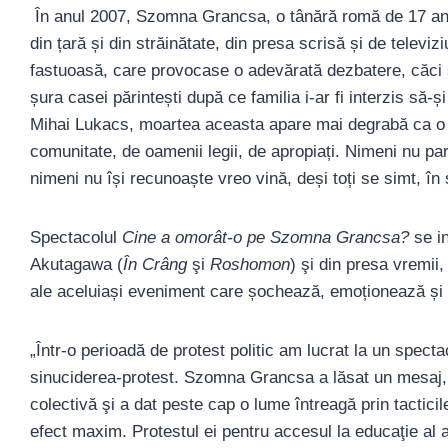
În anul 2007, Szomna Grancsa, o tânără romă de 17 ani d
din țară și din străinătate, din presa scrisă și de televi
fastuoasă, care provocase o adevărată dezbatere, căci s
șura casei părintești după ce familia i-ar fi interzis să-ș
Mihai Lukacs, moartea aceasta apare mai degrabă ca o 
comunitate, de oamenii legii, de apropiați. Nimeni nu par
nimeni nu își recunoaște vreo vină, deși toți se simt, în s
Spectacolul
Cine a omorât-o pe Szomna Grancsa?
se i
Akutagawa (
În Crâng
şi
Roshomon
) şi din presa vremii
ale aceluiași eveniment care șochează, emoționează și 
„Într-o perioadă de protest politic am lucrat la un spec
sinuciderea-protest. Szomna Grancsa a lăsat un mesaj, 
colectivă şi a dat peste cap o lume întreagă prin tactic
efect maxim. Protestul ei pentru accesul la educaţie al a