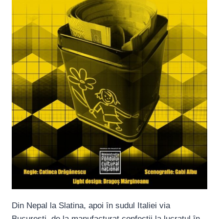
Din Nepal la Slatina, apoi ȋn sudul Italiei via
Bucureşti, de la manufacturat confecţii la lucratul ȋn