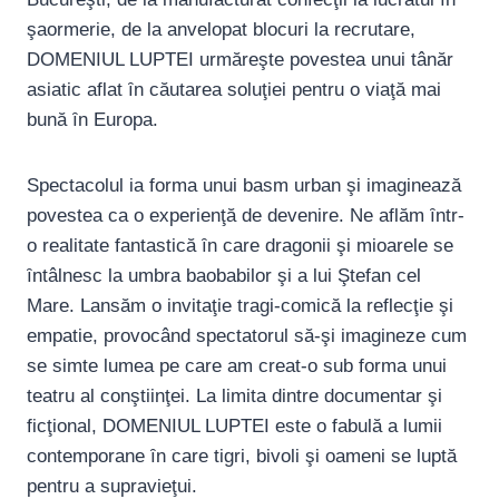
şaormerie, de la anvelopat blocuri la recrutare,
DOMENIUL LUPTEI urmăreşte povestea unui tânăr
asiatic aflat ȋn căutarea soluţiei pentru o viaţă mai
bună ȋn Europa.
Spectacolul ia forma unui basm urban şi imaginează
povestea ca o experienţă de devenire. Ne aflăm ȋntr-
o realitate fantastică ȋn care dragonii şi mioarele se
ȋntâlnesc la umbra baobabilor şi a lui Ştefan cel
Mare. Lansăm o invitaţie tragi-comică la reflecţie şi
empatie, provocând spectatorul să-şi imagineze cum
se simte lumea pe care am creat-o sub forma unui
teatru al conştiinţei. La limita dintre documentar şi
ficţional, DOMENIUL LUPTEI este o fabulă a lumii
contemporane ȋn care tigri, bivoli şi oameni se luptă
pentru a supravieţui.