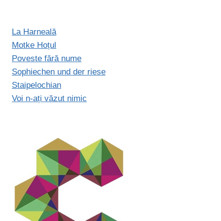
La Harneală
Motke Hoțul
Poveste fără nume
Sophiechen und der riese
Staipelochian
Voi n-ați văzut nimic