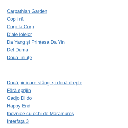
Carpathian Garden
Copii răi
Corp la Corp
D’ale lolelor
Da Yang și Prințesa Da Yin
Del Duma
Două liniuțe
Două picioare stângi și două drepte
Fără sprijin
Gadjo Dildo
Happy End
Ibovnice cu ochi de Maramureș
Interfața 3