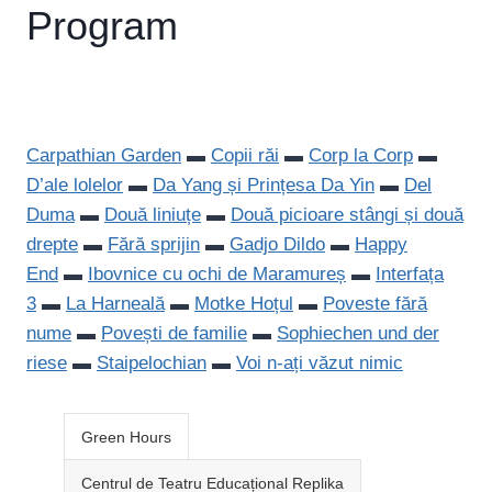
Program
Carpathian Garden
▬
Copii răi
▬
Corp la Corp
▬
D’ale lolelor
▬
Da Yang și Prințesa Da Yin
▬
Del
Duma
▬
Două liniuțe
▬
Două picioare stângi și două
drepte
▬
Fără sprijin
▬
Gadjo Dildo
▬
Happy
End
▬
Ibovnice cu ochi de Maramureș
▬
Interfața
3
▬
La Harneală
▬
Motke Hoțul
▬
Poveste fără
nume
▬
Povești de familie
▬
Sophiechen und der
riese
▬
Staipelochian
▬
Voi n-ați văzut nimic
Green Hours
Centrul de Teatru Educațional Replika