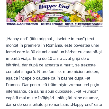
„Happy end” (titlu original „Liselotte in may”) text
montat în premieră în România, este povestea unei
femei care la 30 de ani caută un bărbat cu care să-şi
împartă viaţa. Timp de 10 ani a avut grijă de o
bătrână, dar după ce aceasta a murit, se trezeşte
complet singură. N-are familie, n-are niciun prieten,
aşa că începe o căutare ca în basme după Făt
Frumos. Dar pentru că trăim nişte vremuri cel puţin
interesante, ca să nu spun dubioase, „Făt Frumos”
capătă mai multe înfăţişări. Înfăţişări pline de umor,
dar şi de sensibiliate şi romantism. „Happy end” este