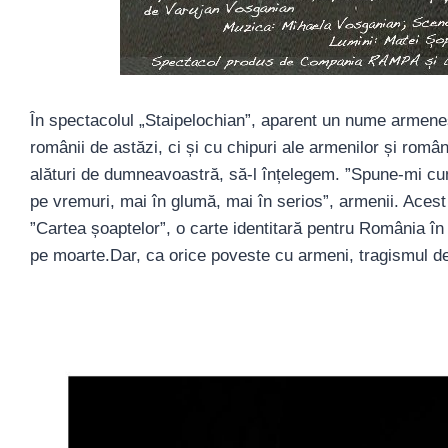
În spectacolul „Staipelochian”, aparent un nume armenes
românii de astăzi, ci și cu chipuri ale armenilor și româ
alături de dumneavoastră, să-l înțelegem. ”Spune-mi cum
pe vremuri, mai în glumă, mai în serios”, armenii. Aces
”Cartea șoaptelor”, o carte identitară pentru România în
pe moarte.Dar, ca orice poveste cu armeni, tragismul de