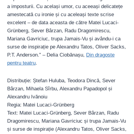
a imposturii. Cu același umor, cu aceeași delicatețe
amestecată cu ironie și cu aceleași texte scrise
excelent – de data aceasta de către Matei Lucaci-
Grünberg, Sever Bârzan, Radu Dragomirescu,
Mariana Gavriciuc, trupa Jamais-Vu și avându-i ca
surse de inspirație pe Alexandru Tatos, Oliver Sacks,
P.T. Anderson.” – Delia Ciobănașu,
Din dragoste
pentru teatru
.
Distribuție: Ștefan Huluba, Teodora Dincă, Sever
Bârzan, Mihaela Sîrbu, Alexandru Papadopol și
Alexandru Ivănoiu
Regia: Matei Lucaci-Grünberg
Text: Matei Lucaci-Grünberg, Sever Bârzan, Radu
Dragomirescu, Mariana Gavriciuc și trupa Jamais-Vu
și surse de inspirație (Alexandru Tatos, Oliver Sacks,