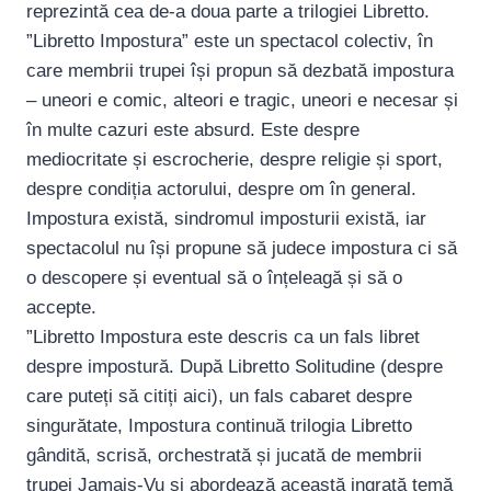
reprezintă cea de-a doua parte a trilogiei Libretto.
”Libretto Impostura” este un spectacol colectiv, în
care membrii trupei își propun să dezbată impostura
– uneori e comic, alteori e tragic, uneori e necesar și
în multe cazuri este absurd. Este despre
mediocritate și escrocherie, despre religie și sport,
despre condiția actorului, despre om în general.
Impostura există, sindromul imposturii există, iar
spectacolul nu își propune să judece impostura ci să
o descopere și eventual să o înțeleagă și să o
accepte.
”Libretto Impostura este descris ca un fals libret
despre impostură. După Libretto Solitudine (despre
care puteți să citiți aici), un fals cabaret despre
singurătate, Impostura continuă trilogia Libretto
gândită, scrisă, orchestrată și jucată de membrii
trupei Jamais-Vu și abordează această ingrată temă