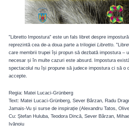
”Libretto Impostura” este un fals libret despre impostur
reprezintă cea de-a doua parte a trilogiei
Libretto
. ”Libr
care membrii trupei își propun să dezbată impostura – un
necesar și în multe cazuri este absurd. Impostura există
spectacolul nu își propune să judece impostura ci să o 
accepte.
Regia: Matei Lucaci-Grünberg
Text: Matei Lucaci-Grünberg, Sever Bârzan, Radu Drago
Jamais-Vu și surse de inspirație (Alexandru Tatos, Oliv
Cu: Ștefan Huluba, Teodora Dincă, Sever Bârzan, Mihae
Ivănoiu