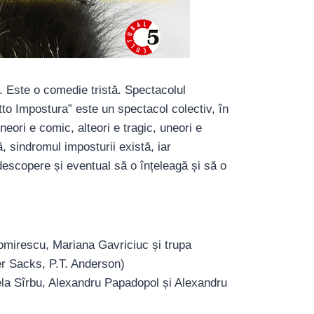
ă. Este o comedie tristă. Spectacolul
etto Impostura” este un spectacol colectiv, în
eori e comic, alteori e tragic, uneori e
, sindromul imposturii există, iar
descopere și eventual să o înțeleagă și să o
mirescu, Mariana Gavriciuc și trupa
er Sacks, P.T. Anderson)
la Sîrbu, Alexandru Papadopol și Alexandru