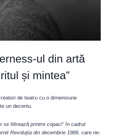
rness-ul din artă
itul și mintea”
 creatori de teatru cu o dimensiune
ește un deceniu.
e filtrează printre copaci” în cadrul
rnit Revoluția din decembrie 1989, care ne-