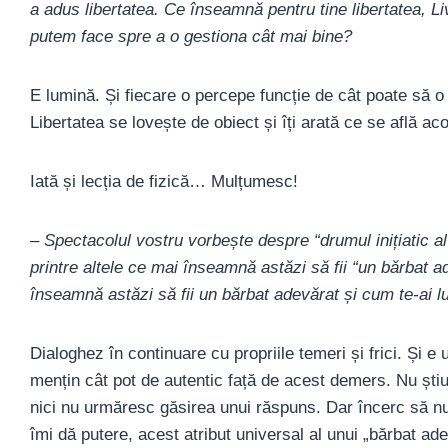
a adus libertatea. Ce înseamnă pentru tine libertatea, 
putem face spre a o gestiona cât mai bine?
E lumină. Și fiecare o percepe funcție de cât poate să o
Libertatea se lovește de obiect și îți arată ce se află acol
Iată și lecția de fizică… Mulțumesc!
– Spectacolul vostru vorbește despre “drumul inițiatic a
printre altele ce mai înseamnă astăzi să fii “un bărbat
înseamnă astăzi să fii un bărbat adevărat și cum te-ai lup
Dialoghez în continuare cu propriile temeri și frici. Și e
mențin cât pot de autentic față de acest demers. Nu știu
nici nu urmăresc găsirea unui răspuns. Dar încerc să nu 
îmi dă putere, acest atribut universal al unui „bărbat ade