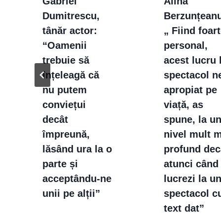
Gabriel
Alina
Dumitrescu,
Berzunțean
tânăr actor:
„ Fiind foar
“Oamenii
personal,
trebuie să
acest lucru 
înțeleagă că
spectacol n
nu putem
apropiat pe
conviețui
viață, as
decât
spune, la u
împreună,
nivel mult 
lăsând ura la o
profund dec
parte și
atunci când
acceptându-ne
lucrezi la u
unii pe alții”
spectacol c
text dat”