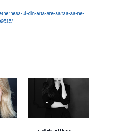
ogetherness-ul-din-arta-are-sansa-sa-ne-
99515/