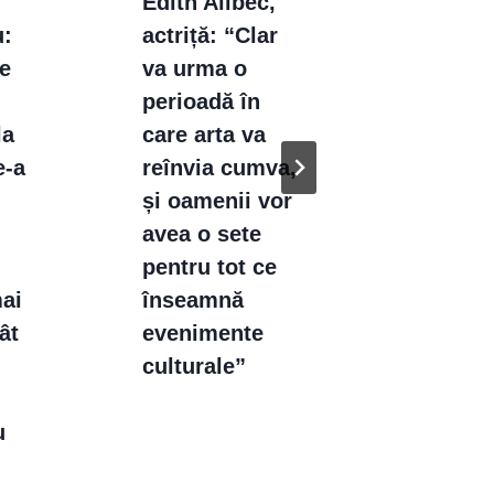
Edith Alibec,
Jonas 
u:
actriță: “Clar
„În ciu
te
va urma o
faptulu
perioadă în
provin 
la
care arta va
baletul 
e-a
reînvia cumva,
am avu
și oamenii vor
întotde
avea o sete
atracți
n
pentru tot ce
dans, 
mai
înseamnă
se desf
ât
evenimente
în cultu
culturale”
pop”
n
u