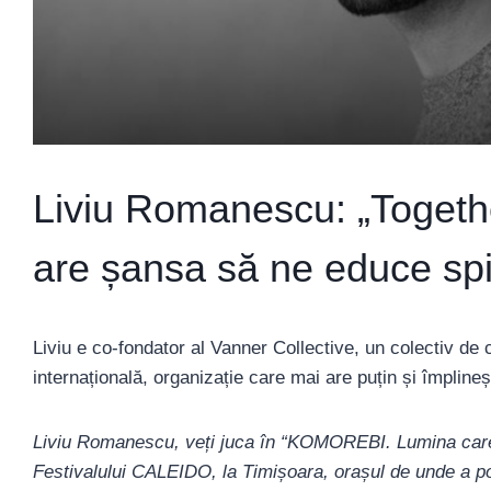
Liviu Romanescu: „Togethe
are șansa să ne educe spir
Liviu e co-fondator al Vanner Collective, un colectiv de
internațională, organizație care mai are puțin și împlin
Liviu Romanescu, veți juca în “KOMOREBI. Lumina care s
Festivalului CALEIDO, la Timișoara, orașul de unde a po