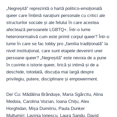
„Negreșită” reprezintă o hartă politico-emoțională
queer care îmbină narațiuni personale cu critici ale
structurilor sociale și ale felului în care acestea
afectează persoanele LGBTQ+. Într-o lume
heteronormativă cum este primit corpul queer? Într-o
lume în care se fac lobby pro „familia tradițională” la
nivel instituțional, care sunt etapele devenirii unei
persoane queer? „Negreșită” este nevoia de a pune
în cuvinte o istorie queer, lirică și intimă și de a
deschide, totodată, discuția mai largă despre
privilegiu, putere, disciplinare și empowerment.
De/ Cu: Mădălina Brândușe, Maria Sgârcitu, Alina
Medoia, Carolina Vozian, Ioana Chițu, Alex
Horghidan, Mișa Dumitriu, Paula Dunker
Mulțumiri: Lavinia Ionescu, Laura Sandu, David