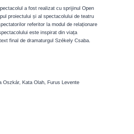
ectacolul a fost realizat cu sprijinul Open
l proiectului și al spectacolului de teatru
pectatorilor referitor la modul de relaționare
ectacolului este inspirat din viața
 text final de dramaturgul Székely Csaba.
a Oszkár, Kata Olah, Furus Levente