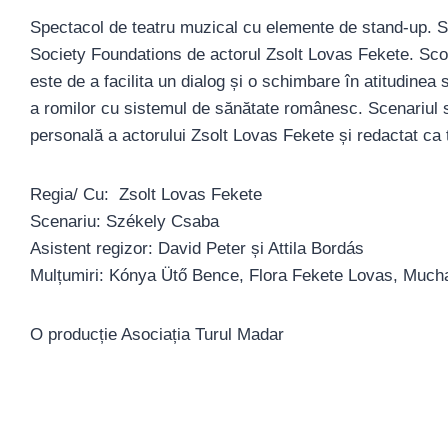
Spectacol de teatru muzical cu elemente de stand-up. Sp
Society Foundations de actorul Zsolt Lovas Fekete. Scopu
este de a facilita un dialog și o schimbare în atitudinea s
a romilor cu sistemul de sănătate românesc. Scenariul sp
personală a actorului Zsolt Lovas Fekete și redactat ca
Regia/ Cu: Zsolt Lovas Fekete
Scenariu: Székely Csaba
Asistent regizor: David Peter și Attila Bordás
Mulțumiri: Kónya Ütő Bence, Flora Fekete Lovas, Much
O producție Asociația Turul Madar