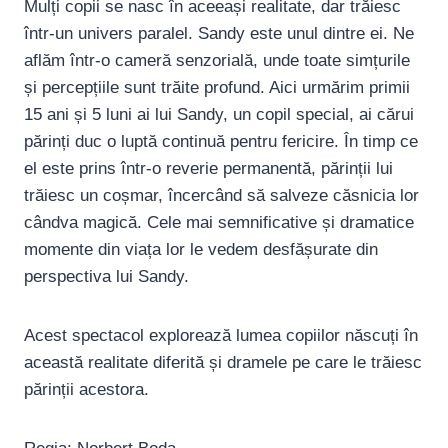
Mulți copii se nasc în aceeași realitate, dar trăiesc
într-un univers paralel. Sandy este unul dintre ei. Ne
aflăm într-o cameră senzorială, unde toate simțurile
și percepțiile sunt trăite profund. Aici urmărim primii
15 ani și 5 luni ai lui Sandy, un copil special, ai cărui
părinți duc o luptă continuă pentru fericire. În timp ce
el este prins într-o reverie permanentă, părinții lui
trăiesc un coșmar, încercând să salveze căsnicia lor
cândva magică. Cele mai semnificative și dramatice
momente din viața lor le vedem desfășurate din
perspectiva lui Sandy.
Acest spectacol explorează lumea copiilor născuți în
această realitate diferită și dramele pe care le trăiesc
părinții acestora.