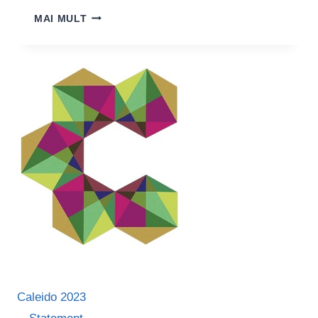
ANDREI
MAI MULT
URSU:
„IMPORTANT
E
SĂ
NU
UITĂM
SĂ
RÂDEM”
Caleido 2023