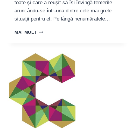
toate și care a reușit să își învingă temerile
aruncându-se într-una dintre cele mai grele
situații pentru el. Pe lângă nenumăratele…
ÎNVĂȚÂND
MAI MULT
PRIN
EUROPA
–
ITALIA,
ANGLIA