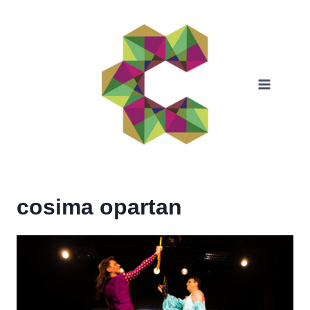
Skip
to
content
cosima opartan