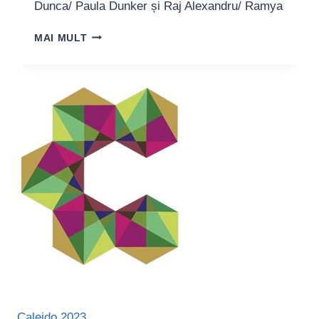
Dunca/ Paula Dunker și Raj Alexandru/ Ramya
APR
MAI MULT
[ADORAȚIE
PERFORMANCE-
ULUI
RADICAL]
–
CALEIDO
TALKS
Caleido 2023