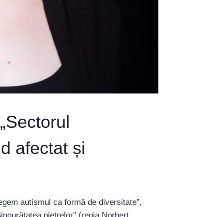
 „Sectorul
 afectat și
egem autismul ca formă de diversitate”,
ngurătatea pietrelor” (regia Norbert