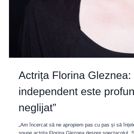
Actrița Florina Gleznea:
independent este profund
neglijat”
„Am încercat să ne apropiem pas cu pas și să înțel
spune actrița Florina Gleznea despre spectacolul „Si