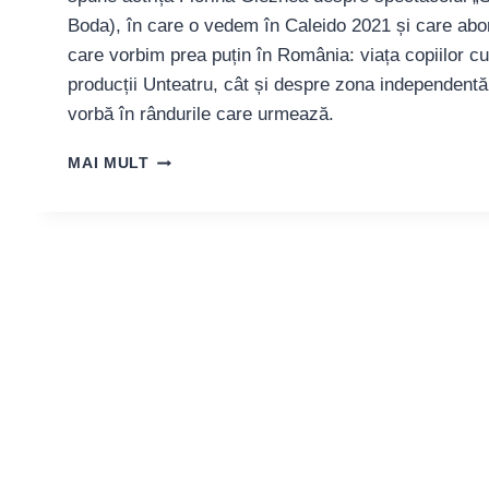
Boda), în care o vedem în Caleido 2021 și care ab
care vorbim prea puțin în România: viața copiilor c
producții Unteatru, cât și despre zona independentă
vorbă în rândurile care urmează.
ACTRIȚA
MAI MULT
FLORINA
GLEZNEA:
„SECTORUL
INDEPENDENT
ESTE
PROFUND
AFECTAT
ȘI
NEGLIJAT”