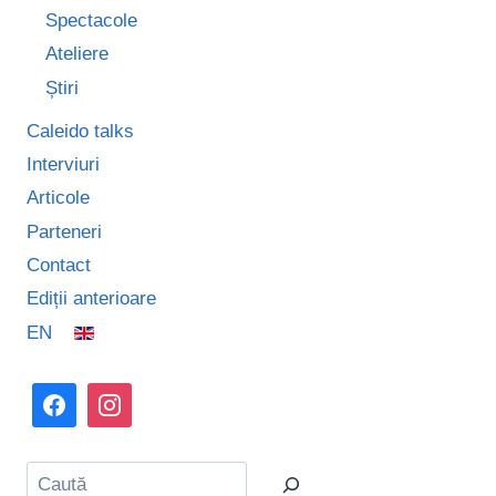
ÎNCEARCĂ
Spectacole
UN
Ateliere
SENTIMENT
DE
Știri
DISPERARE”
Caleido talks
Interviuri
Articole
Parteneri
Contact
Ediții anterioare
EN
Caută