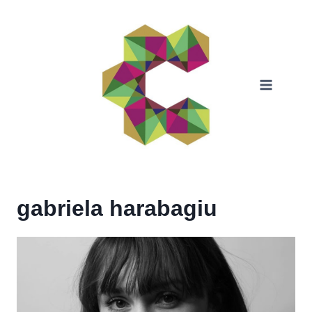
Skip
to
content
gabriela harabagiu