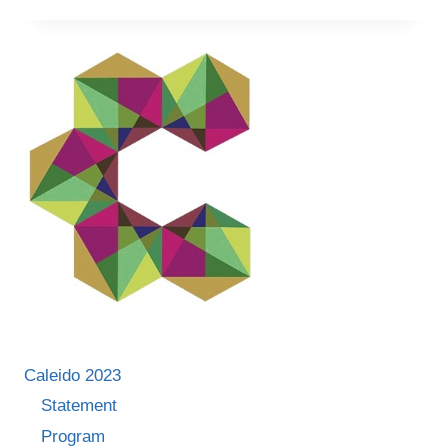
„LIBERTATEA
E
UN
CONCEPT
DESPRE
CARE
MĂ
FERESC
SĂ
VORBESC
SAU
POATE
REFUZ
SĂ
MĂ
GÂNDESC
ÎN
Caleido 2023
PROFUNZIME
PENTRU
Statement
CĂ
Program
MĂ