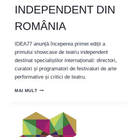
INDEPENDENT DIN
ROMÂNIA
IDEA77 anunță începerea primei ediții a
primului showcase de teatru independent
destinat specialiștilor internaționali: directori,
curatori și programatori de festivaluri de arte
performative și critici de teatru.
INDEPENDENT
MAI MULT
EXTERIOR
–
PRIMUL
SHOWCASE
DE
TEATRU
INDEPENDENT