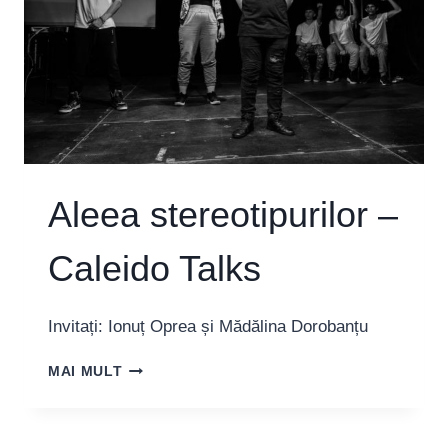
SUNT
ȘI
EU
BUN
LA
CEVA”
Aleea stereotipurilor –
Caleido Talks
Invitați: Ionuț Oprea și Mădălina Dorobanțu
ALEEA
MAI MULT
STEREOTIPURILOR
–
CALEIDO