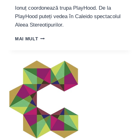
Ionuț coordonează trupa PlayHood. De la
PlayHood puteți vedea în Caleido spectacolul
Aleea Stereotipurilor.
IONUȚ
MAI MULT
OPREA,
ARTIST:
“DE
CAND
LUCREZ
ÎN
FERENTARI
SUNT
MAI
CONŞTIENT
DE
PRIVILEGIILE
DE
CARE
AM