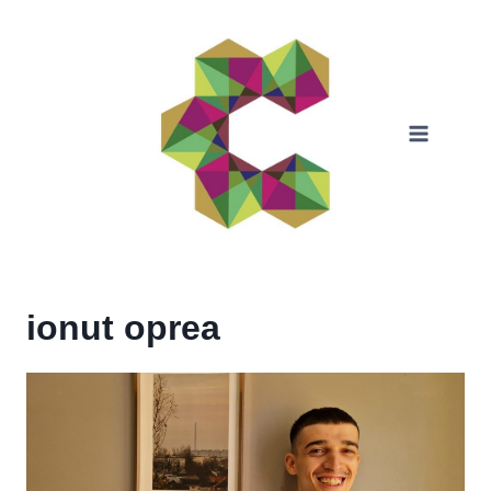
Skip
to
content
ionut oprea