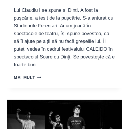
Lui Claudiu i se spune și Dinți. A fost la
pușcărie, a ieșit de la pușcărie. S-a anturat cu
Studiourile Ferentari. Acum joacă în
spectacole de teatru, își spune povestea, ca
să îi ajute pe alții să nu facă greșelile lui. Îl
puteți vedea în cadrul festivalului CALEIDO în
spectacolul Soare cu Dinți. Se povestește că e
foarte bun.
CLAUDIU
MAI MULT
DUMITRESCU:
„PENTRU
MINE,
TEATRUL
A
FOST
CONFIRMAREA
CĂ