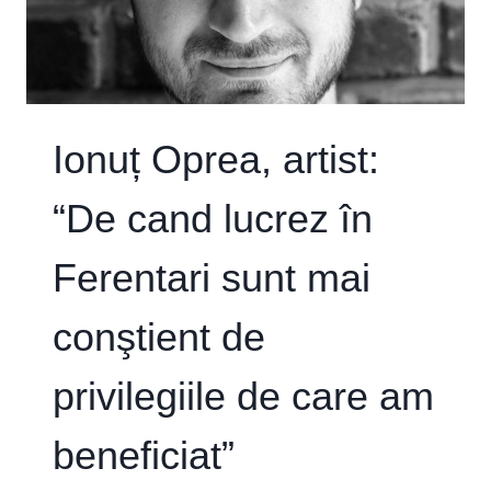
MAI
PUTERNICE.
COMEDIE
LÂNGĂ
TRAGEDIE,
OPULENȚĂ
Ionuț Oprea, artist:
PESTE
SĂRĂCIE”
“De cand lucrez în
Ferentari sunt mai
conştient de
privilegiile de care am
beneficiat”