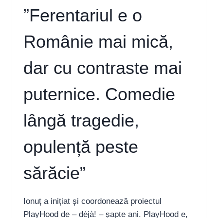
”Ferentariul e o
Românie mai mică,
dar cu contraste mai
puternice. Comedie
lângă tragedie,
opulență peste
sărăcie”
Ionuț a inițiat și coordonează proiectul
PlayHood de – déjà! – șapte ani. PlayHood e,