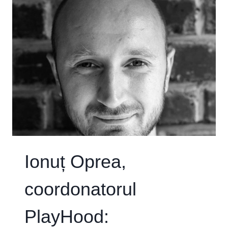
TALKS
Ionuț Oprea,
coordonatorul
PlayHood: