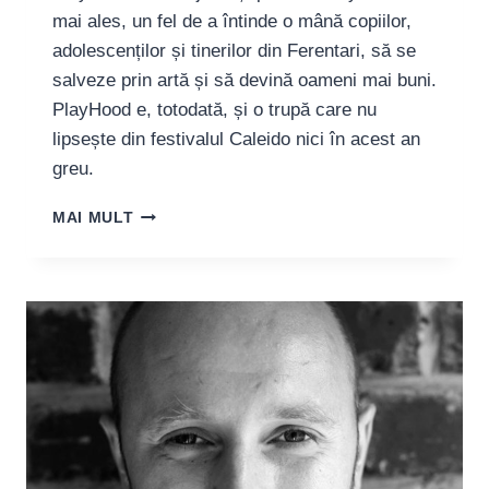
mai ales, un fel de a întinde o mână copiilor,
adolescenților și tinerilor din Ferentari, să se
salveze prin artă și să devină oameni mai buni.
PlayHood e, totodată, și o trupă care nu
lipsește din festivalul Caleido nici în acest an
greu.
IONUȚ
MAI MULT
OPREA,
COORDONATORUL
PLAYHOOD:
”FERENTARIUL
E
O
ROMÂNIE
MAI
MICĂ,
DAR
CU
CONTRASTE