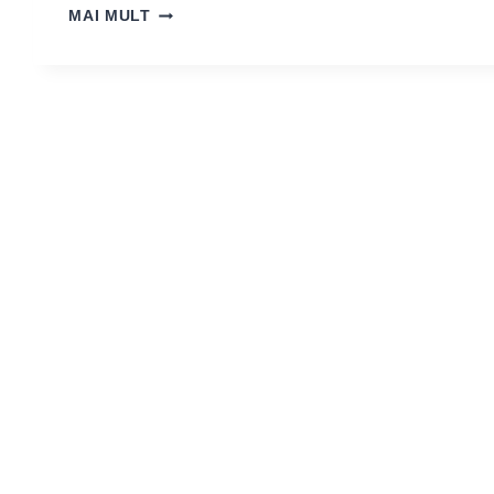
ÎNVĂȚÂND
MAI MULT
PRIN
EUROPA
–
ITALIA,
ANGLIA