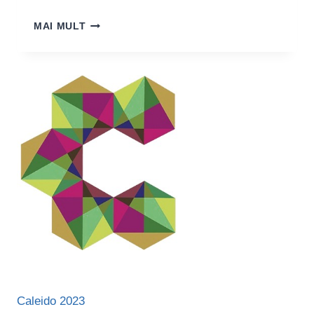
MIHAELA
MAI MULT
RĂDESCU,
ACTRIȚĂ:
“TEATRULUI
INDEPENDENT
NU
ÎI
E
UȘOR.
DAR
ZILELE
ACESTEA
EXISTĂ
SOLIDARITATE
ȘI
EU
SPER
CĂ
CINEVA
Caleido 2023
ÎȘI