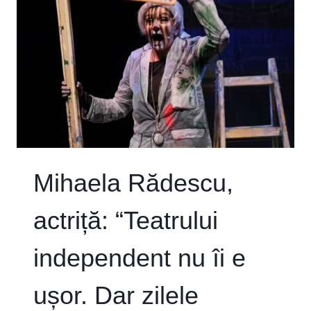
CONTRA-
DISCURS
CARE
SĂ
COMBATĂ
LINIILE
DE
FORȚĂ
EXTREMISTE
ȘI
POATE
CREA
Mihaela Rădescu,
LUMI
MAI
actriță: “Teatrului
SOLIDARE”
independent nu îi e
ușor. Dar zilele