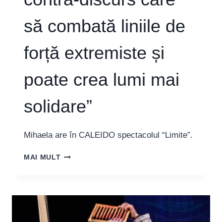
să combată liniile de
forță extremiste și
poate crea lumi mai
solidare”
Mihaela are în CALEIDO spectacolul “Limite”.
MIHAELA
MAI MULT
MICHAILOV,
DRAMATURG:
“TEATRUL
POATE
GENERA
UN