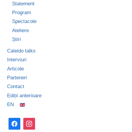
VA
Statement
ÎNDREAPTA
Program
PRIVIREA
ȘI
Spectacole
CĂTRE
Ateliere
ARTIȘTII
INDEPENDENȚI”
Știri
Caleido talks
Interviuri
Articole
Parteneri
Contact
Ediții anterioare
EN