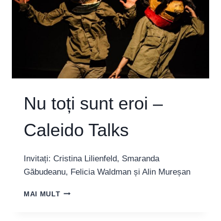
Nu toți sunt eroi –
Caleido Talks
Invitați: Cristina Lilienfeld, Smaranda
Găbudeanu, Felicia Waldman și Alin Mureșan
NU
MAI MULT
TOȚI
SUNT