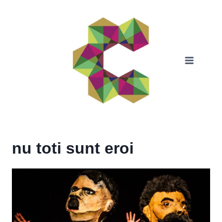
Skip
to
content
nu toti sunt eroi