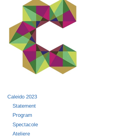
CĂ
ARTA
A
ABDICAT
DE
LA
PUTEREA
EI
POTENȚIALĂ
ÎN
FAVOAREA
UNEI
ILUZII
A
PUTERII”
Caleido 2023
Statement
Program
Spectacole
Ateliere