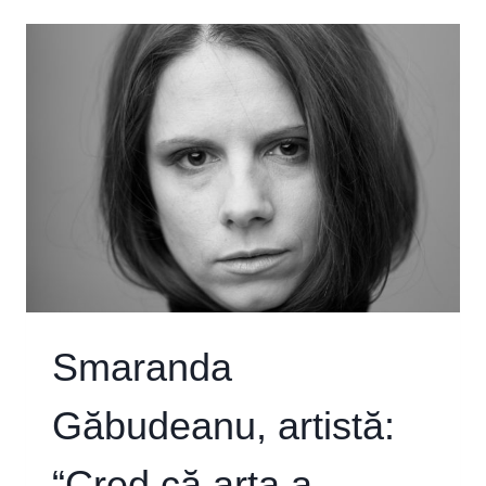
EROI
–
CALEIDO
TALKS
Smaranda
Găbudeanu, artistă:
“Cred că arta a