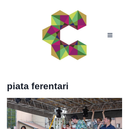
Skip
to
content
piata ferentari