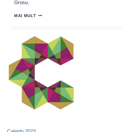
Grosu.
SOLD
MAI MULT
OUT
|
DOMNIȘOARA
IULIA
LA
TEATRUL
„TOMA
CARAGIU”
Caleido 2023