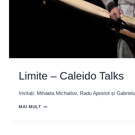
Limite – Caleido Talks
Invitați: Mihaela Michailov, Radu Apostol și Gabrie
LIMITE
MAI MULT
–
CALEIDO
TALKS