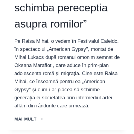
schimba pereceptia
asupra romilor”
Pe Raisa Mihai, o vedem în Festivalul Caleido,
în spectacolul „American Gypsy”, montat de
Mihai Lukacs după romanul omonim semnat de
Oksana Marafioti, care aduce în prim-plan
adolescența romă și migrația. Cine este Raisa
Mihai, ce înseamnă pentru ea „American
Gypsy” și cum i-ar plăcea să schimbe
generația ei societatea prin intermediul artei
aflăm din rândurile care urmează.
RAISA
MAI MULT
MIHAI
(„AMERICAN