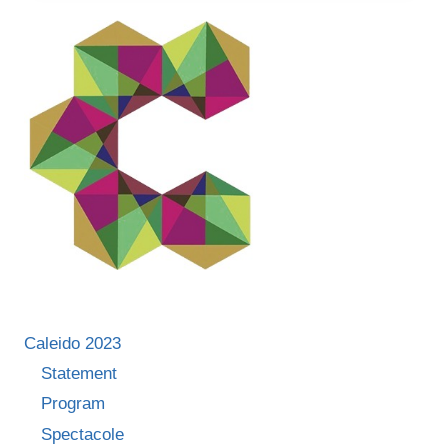
GYPSY”):
„PRIN
ARTĂ,
PUTEM
SCHIMBA
PERECEPTIA
ASUPRA
ROMILOR”
Caleido 2023
Statement
Program
Spectacole