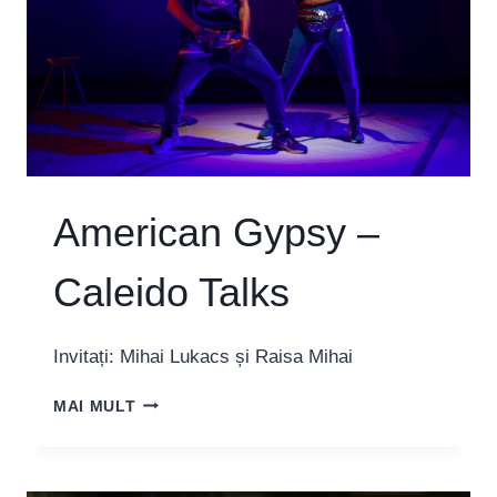
American Gypsy –
Caleido Talks
Invitați: Mihai Lukacs și Raisa Mihai
AMERICAN
MAI MULT
GYPSY
–
CALEIDO
TALKS