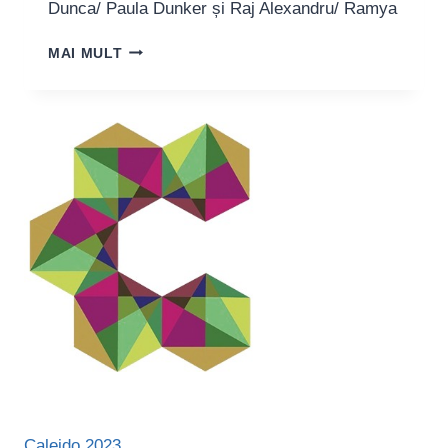
Dunca/ Paula Dunker și Raj Alexandru/ Ramya
APR
MAI MULT
[ADORAȚIE
PERFORMANCE-
ULUI
RADICAL]
–
CALEIDO
TALKS
Caleido 2023