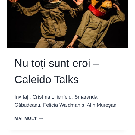
Nu toți sunt eroi –
Caleido Talks
Invitați: Cristina Lilienfeld, Smaranda
Găbudeanu, Felicia Waldman și Alin Mureșan
NU
MAI MULT
TOȚI
SUNT