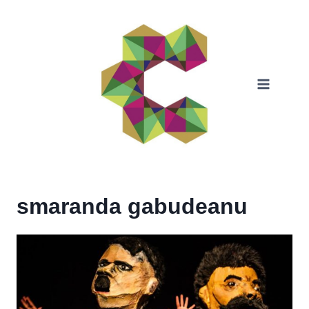
Skip
to
content
smaranda gabudeanu