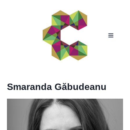
Skip
to
content
Smaranda Găbudeanu