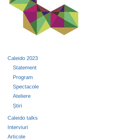
EI
POTENȚIALĂ
ÎN
FAVOAREA
UNEI
ILUZII
A
PUTERII”
Caleido 2023
Statement
Program
Spectacole
Ateliere
Știri
Caleido talks
Interviuri
Articole