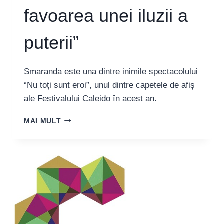
favoarea unei iluzii a
puterii”
Smaranda este una dintre inimile spectacolului
“Nu toți sunt eroi”, unul dintre capetele de afiș
ale Festivalului Caleido în acest an.
SMARANDA
MAI MULT
GĂBUDEANU,
ARTISTĂ:
“CRED
CĂ
ARTA
A
ABDICAT
DE
LA
PUTEREA