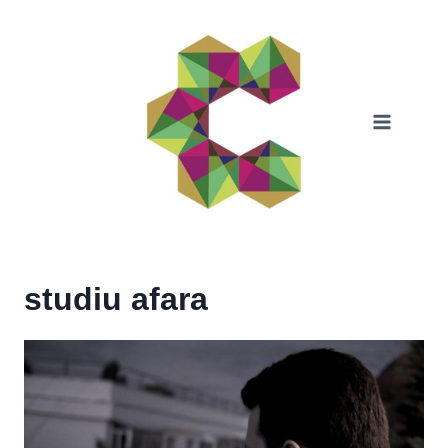
Skip
to
content
studiu afara