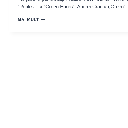
“Replika” și “Green Hours”. Andrei Crăciun„Green”
GREEN
MAI MULT
HOURS.
ISTORIA
FENOMENULUI,
EXPLICATĂ
DE
VOICU
RĂDESCU