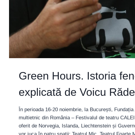
Green Hours. Istoria fe
explicată de Voicu Răd
În perioada 16-20 noiembrie, la București, Fundația
multietnic din România – Festivalul de teatru CALEID
oferit de Norvegia, Islanda, Liechtenstein și Guver
vor juca în patru spații: Teatrul Mic, Teatrul Foarte