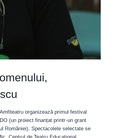
nomenului,
escu
 Amfiteatru organizează primul festival
O (un proiect finanțat printr-un grant
nul României). Spectacolele selectate se
 Mic, Centrul de Teatru Educațional