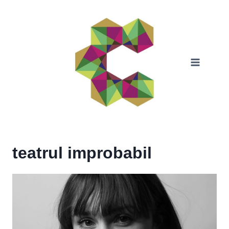
Skip
to
content
teatrul improbabil