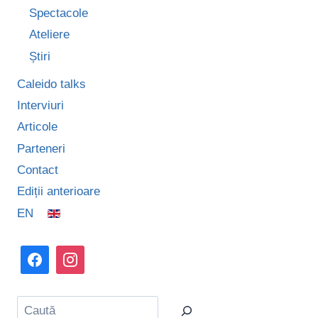
ÎNCEARCĂ
Spectacole
UN
Ateliere
SENTIMENT
DE
Știri
DISPERARE”
Caleido talks
Interviuri
Articole
Parteneri
Contact
Ediții anterioare
EN
Caută