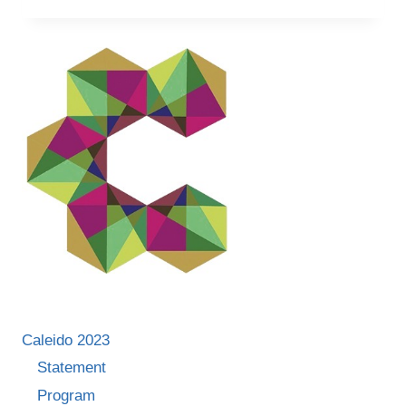
„LIBERTATEA
E
UN
CONCEPT
DESPRE
CARE
MĂ
FERESC
SĂ
VORBESC
SAU
POATE
REFUZ
SĂ
MĂ
GÂNDESC
ÎN
Caleido 2023
PROFUNZIME
PENTRU
Statement
CĂ
Program
MĂ