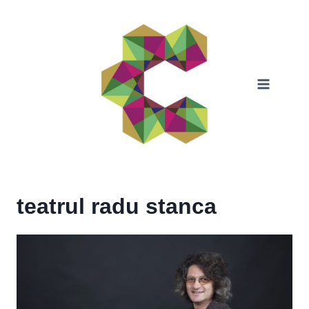
Skip
to
content
teatrul radu stanca