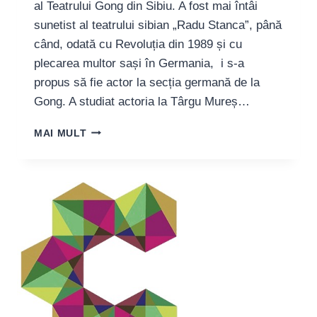
al Teatrului Gong din Sibiu. A fost mai întâi
sunetist al teatrului sibian „Radu Stanca”, până
când, odată cu Revoluția din 1989 și cu
plecarea multor sași în Germania, i s-a
propus să fie actor la secția germană de la
Gong. A studiat actoria la Târgu Mureș…
ADRIAN
MAI MULT
PROHASKA:
„OAMENII
S-
AU
ÎNȚELES,
VASILE
CU
HANS,
SONI
CU
GHEORGHE”