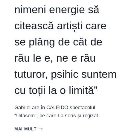
ÎNSEAMNĂ
nimeni energie să
EVENIMENTE
CULTURALE”
citească artiști care
se plâng de cât de
rău le e, ne e rău
tuturor, psihic suntem
cu toții la o limită”
Gabriel are în CALEIDO spectacolul
“Uitasem”, pe care l-a scris și regizat.
GABRIEL
MAI MULT
SANDU,