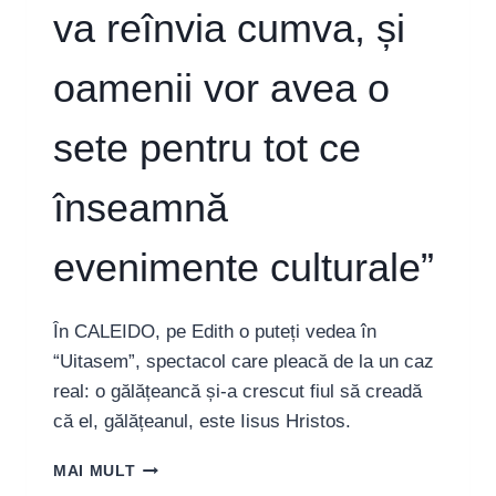
va reînvia cumva, și
oamenii vor avea o
sete pentru tot ce
înseamnă
evenimente culturale”
În CALEIDO, pe Edith o puteți vedea în
“Uitasem”, spectacol care pleacă de la un caz
real: o gălățeancă și-a crescut fiul să creadă
că el, gălățeanul, este Iisus Hristos.
EDITH
MAI MULT
ALIBEC,