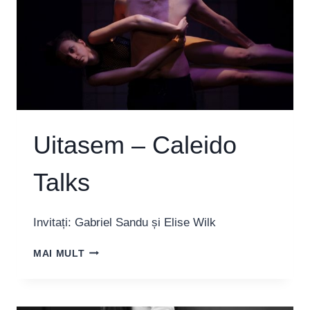
Uitasem – Caleido
Talks
Invitați: Gabriel Sandu și Elise Wilk
UITASEM
MAI MULT
–
CALEIDO
TALKS