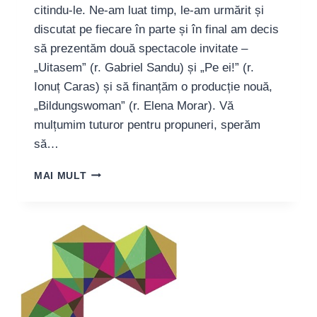
citindu-le. Ne-am luat timp, le-am urmărit și
E
RĂU
discutat pe fiecare în parte și în final am decis
TUTUROR,
să prezentăm două spectacole invitate –
PSIHIC
„Uitasem” (r. Gabriel Sandu) și „Pe ei!” (r.
SUNTEM
CU
Ionuț Caras) și să finanțăm o producție nouă,
TOȚII
„Bildungswoman” (r. Elena Morar). Vă
LA
mulțumim tuturor pentru propuneri, sperăm
O
să…
LIMITĂ”
REZULTATE
MAI MULT
OPEN
CALLS