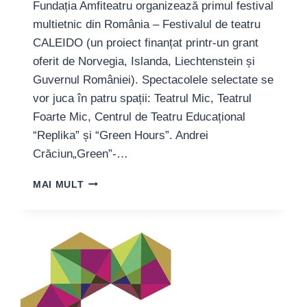
Fundația Amfiteatru organizează primul festival
multietnic din România – Festivalul de teatru
CALEIDO (un proiect finanțat printr-un grant
oferit de Norvegia, Islanda, Liechtenstein și
Guvernul României). Spectacolele selectate se
vor juca în patru spații: Teatrul Mic, Teatrul
Foarte Mic, Centrul de Teatru Educațional
“Replika” și “Green Hours”. Andrei
Crăciun„Green”-…
GREEN
MAI MULT
HOURS.
ISTORIA
FENOMENULUI,
EXPLICATĂ
DE
VOICU
RĂDESCU