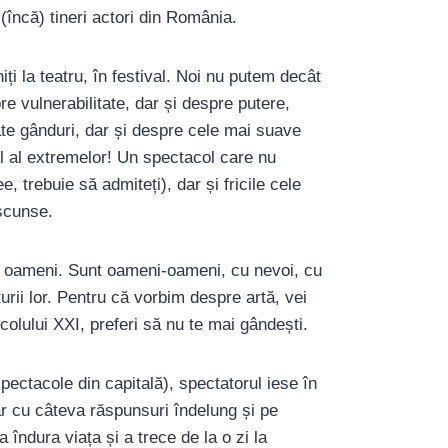
 (încă) tineri actori din România.
iți la teatru, în festival. Noi nu putem decât
e vulnerabilitate, dar și despre putere,
te gânduri, dar și despre cele mai suave
ol al extremelor! Un spectacol care nu
 trebuie să admiteți), dar și fricile cele
ascunse.
doi oameni. Sunt oameni-oameni, cu nevoi, cu
turii lor. Pentru că vorbim despre artă, vei
colului XXI, preferi să nu te mai gândești.
pectacole din capitală), spectatorul iese în
ar cu câteva răspunsuri îndelung și pe
îndura viața și a trece de la o zi la