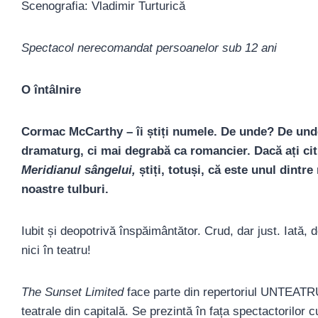
Scenografia: Vladimir Turturică
Spectacol nerecomandat persoanelor sub 12 ani
O întâlnire
Cormac McCarthy – îi știți numele. De unde? De unde
dramaturg, ci mai degrabă ca romancier. Dacă ați cit
Meridianul sângelui,
știți, totuși, că este unul dintr
noastre tulburi.
Iubit și deopotrivă înspăimântător. Crud, dar just. Iată
nici în teatru!
The Sunset Limited
face parte din repertoriul UNTEAT
teatrale din capitală. Se prezintă în fața spectactorilor 