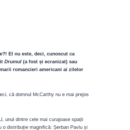
?! El nu este, deci, cunoscut ca
it
Drumul
(a fost și ecranizat) sau
e marii romancieri americani ai zilelor
, deci, că domnul McCarthy nu e mai prejos
RU
,
unul dintre cele mai curajoase spații
cu o distribuție magnifică: Șerban Pavlu și