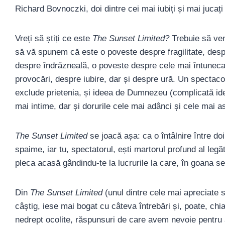
Richard Bovnoczki, doi dintre cei mai iubiți și mai jucați
Vreți să știți ce este
The Sunset Limited?
Trebuie să ven
să vă spunem că este o poveste despre fragilitate, despr
despre îndrăzneală, o poveste despre cele mai întuneca
provocări, despre iubire, dar și despre ură. Un spectac
exclude prietenia, și ideea de Dumnezeu (complicată idee,
mai intime, dar și dorurile cele mai adânci și cele mai 
The Sunset Limited
se joacă așa: ca o întâlnire între 
spaime, iar tu, spectatorul, ești martorul profund al legă
pleca acasă gândindu-te la lucrurile la care, în goana se
Din
The Sunset Limited
(unul dintre cele mai apreciate s
câștig, iese mai bogat cu câteva întrebări și, poate, chi
nedrept ocolite, răspunsuri de care avem nevoie pentru a 