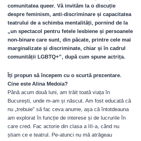
comunitatea queer. Vă invităm la o discuție
despre feminism, anti-discriminare și capacitatea
teatrului de a schimba mentalități, pornind de la
„un spectacol pentru fetele lesbiene și persoanele
non-binare care sunt, din păcate, printre cele mai
marginalizate și discriminate, chiar și în cadrul
comunității LGBTQ+”, după cum spune actrița.
Îți propun să începem cu o scurtă prezentare.
Cine este Alina Medoia?
Până acum două luni, am trăit toată viața în
București, unde m-am și născut. Am fost educată că
nu „trebuie” să fac ceva anume, așa că întotdeauna
am explorat în funcție de interese și de lucrurile în
care cred. Fac actorie din clasa a III-a, când nu
știam ce e teatrul. Pe-atunci nu mă atrăgeau