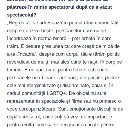
păstreze în minte spectatorul după ce a văzut
spectacolul?
„Negreșită” se adresează în primul rând comunității
despre care vorbește, persoanelor care nu se
încadrează în norma binară – patriarhală în care
trăim. E despre presiunea cu care crești de mică de
a te „încadra”, despre cum corpul tău e tărâm politic
revendicat de mulți, mai ales când te naști în corp de
femeie. E un spectacol pentru fetele lesbiene și
persoanele non-binare care sunt, din păcate, printre
cele mai marginalizate și discriminate, chiar și în
cadrul comunității LGBTQ+. De obicei nu sunt
reprezentate în spectacole și filme sau nu primesc o
voce corespunzătoare. Sunt emoționante discuțiile de
după spectacol, unde poți să vezi ce important e
pentru multă lume să se regăsească poate pentru