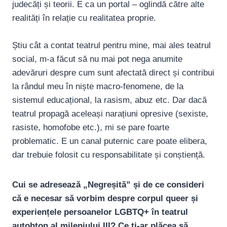
judecăți și teorii. E ca un portal – oglindă către alte
realități în relație cu realitatea proprie.
Știu cât a contat teatrul pentru mine, mai ales teatrul
social, m-a făcut să nu mai pot nega anumite
adevăruri despre cum sunt afectată direct și contribui
la rândul meu în niște macro-fenomene, de la
sistemul educațional, la rasism, abuz etc. Dar dacă
teatrul propagă aceleași narațiuni opresive (sexiste,
rasiste, homofobe etc.), mi se pare foarte
problematic. E un canal puternic care poate elibera,
dar trebuie folosit cu responsabilitate și conștiență.
Cui se adresează „Negreșită” și de ce consideri
că e necesar să vorbim despre corpul queer și
experiențele persoanelor LGBTQ+ în teatrul
autohton al mileniului III? Ce ți-ar plăcea să