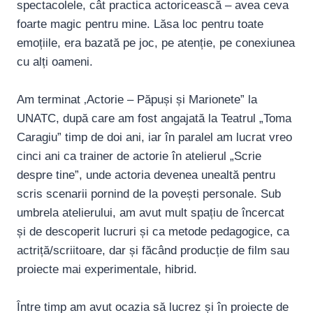
spectacolele, cât practica actoricească – avea ceva
foarte magic pentru mine. Lăsa loc pentru toate
emoțiile, era bazată pe joc, pe atenție, pe conexiunea
cu alți oameni.
Am terminat ‚Actorie – Păpuși și Marionete” la
UNATC, după care am fost angajată la Teatrul „Toma
Caragiu” timp de doi ani, iar în paralel am lucrat vreo
cinci ani ca trainer de actorie în atelierul „Scrie
despre tine”, unde actoria devenea unealtă pentru
scris scenarii pornind de la povești personale. Sub
umbrela atelierului, am avut mult spațiu de încercat
și de descoperit lucruri și ca metode pedagogice, ca
actriță/scriitoare, dar și făcând producție de film sau
proiecte mai experimentale, hibrid.
Între timp am avut ocazia să lucrez și în proiecte de