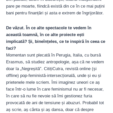
pare pe moarte, fiindcă există din ce în ce mai puțini
bani pentru finanțări și asta e extrem de îngrijorător.
De văzut. În ce alte spectacole te vedem în
această toamnă, în ce alte proiecte ești
implicată? Și, bineînțeles, ce te inspiră în ceea ce
faci?
Momentan sunt plecată în Perugia, Italia, cu bursă
Erasmus, să studiez antropologie, așa că ne vedem
doar la „Negreșită”. CitițiCutra, revistă online (și
offline) pop-feministă-intersecțională, unde și eu și
prietenele mele scriem. Îmi imaginez uneori ce aș
face într-o lume în care feminismul nu ar fi necesar,
în care să nu fie nevoie să îmi gestionez furia
provocată de ani de tensiune și abuzuri. Probabil tot
aș scrie, aș cânta și aș dansa, doar că despre