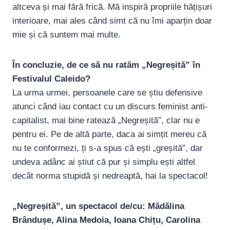
altceva și mai fără frică. Mă inspiră propriile hățișuri
interioare, mai ales când simt că nu îmi aparțin doar
mie și că suntem mai multe.
În concluzie, de ce să nu ratăm „Negreșită” în
Festivalul Caleido?
La urma urmei, persoanele care se știu defensive
atunci când iau contact cu un discurs feminist anti-
capitalist, mai bine ratează „Negreșită”, clar nu e
pentru ei. Pe de altă parte, daca ai simțit mereu că
nu te conformezi, ți s-a spus că ești „greșită”, dar
undeva adânc ai știut că pur și simplu ești altfel
decât norma stupidă și nedreaptă, hai la spectacol!
„Negreșită”, un spectacol de/cu: Mădălina
Brândușe, Alina Medoia, Ioana Chițu, Carolina