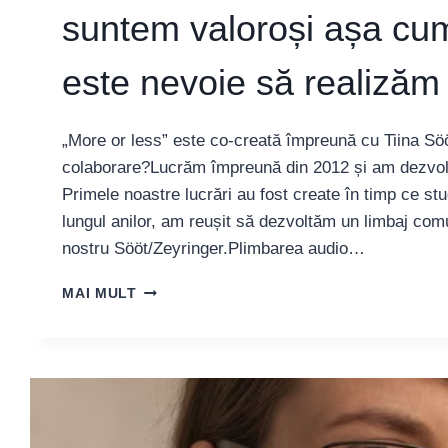
suntem valoroși așa cu
este nevoie să realizăm 
„More or less” este co-creată împreună cu Tiina Sö
colaborare?Lucrăm împreună din 2012 și am dezvolta
Primele noastre lucrări au fost create în timp ce st
lungul anilor, am reușit să dezvoltăm un limbaj comu
nostru Sööt/Zeyringer.Plimbarea audio…
DOROTHEA
MAI MULT
ZEYRINGER:
„TINDEM
SĂ
UITĂM
CĂ
SUNTEM
VALOROȘI