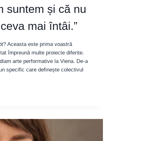
m suntem și că nu
ceva mai întâi.”
öt? Aceasta este prima voastră
t împreună multe proiecte diferite.
udiam arte performative la Viena. De-a
n specific care definește colectivul