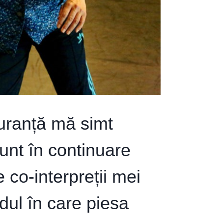
uranță mă simt
sunt în continuare
 co-interpreții mei
ul în care piesa