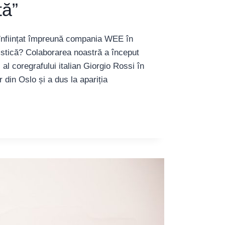
tă”
 înființat împreună compania WEE în
istică? Colaborarea noastră a început
al coregrafului italian Giorgio Rossi în
din Oslo și a dus la apariția