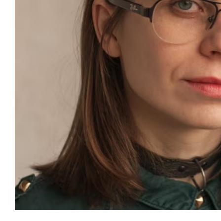
AȘA
CUM
SUNTEM
ȘI
CĂ
NU
ESTE
NEVOIE
SĂ
REALIZĂM
CEVA
MAI
ÎNTÂI.”