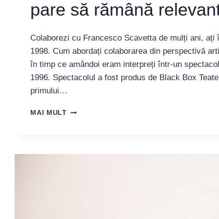
pare să rămână relevan
Colaborezi cu Francesco Scavetta de mulți ani, ați
1998. Cum abordați colaborarea din perspectivă art
în timp ce amândoi eram interpreți într-un spectacol 
1996. Spectacolul a fost produs de Black Box Teater 
primului…
GRY
MAI MULT
KIPPERBERG:
„CU
SIGURANȚĂ
MĂ
SIMT
NEOBIȘNUITĂ
ÎN
PIESĂ
ȘI
SUNT