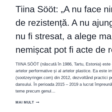
Tiina Sööt: „A nu face ni
de rezistență. A nu ajun
nu fi stresat, a alege ma
nemișcat pot fi acte de r
TIINA SÖÖT (născută în 1986, Tartu, Estonia) este 
artelor performative și al artelor plastice. Ea este i
(sootzeyringer.com) din 2012, dezvoltând practici per
dansului. În perioada 2015 – 2019 a lucrat împreună
teme precum genul…
TIINA
MAI MULT
SÖÖT:
„A