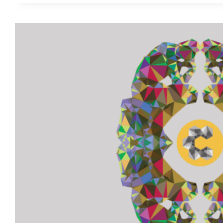
NU
FACE
NIMIC
POATE
FI
UN
ACT
DE
REZISTENȚĂ.
A
NU
AJUNGE
LA
EPUIZARE,
A
NU
FI
STRESAT,
A
ALEGE
MAI