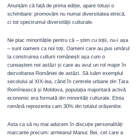
Anunțăm că față de prima ediție, apare totuși o
schimbare: promovăm nu numai diversitatea etnică,
ci tot spectrumul diversității culturale.
Ne plac minoritățile pentru că – știm cu toții, nu-i așa
– sunt oameni ca noi toți. Oameni care au pus umărul
la construirea culturii românești așa cum o
cunoaștem noi astăzi și care au avut un rol major în
dezvoltarea României de astăzi. Să luăm exemplul
secolului al XIX-lea, când în centrele urbane din Țara
Romînească și Moldova, populația majoritară activă
economic era formată din minorități culturale. Etnia
română reprezenta cam 30% din totalul orășenilor.
Asta ca să nu mai aducem în discuție personalități
marcante precum: armeanul Manuc Bei, cel care a