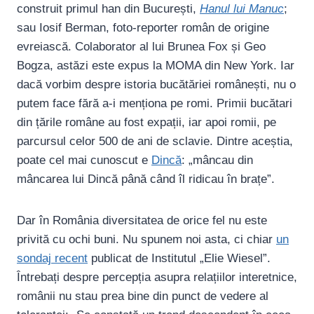
construit primul han din București,
Hanul lui Manuc
;
sau Iosif Berman, foto-reporter român de origine
evreiască. Colaborator al lui Brunea Fox și Geo
Bogza, astăzi este expus la MOMA din New York. Iar
dacă vorbim despre istoria bucătăriei românești, nu o
putem face fără a-i menționa pe romi. Primii bucătari
din țările române au fost expații, iar apoi romii, pe
parcursul celor 500 de ani de sclavie. Dintre aceștia,
poate cel mai cunoscut e
Dincă
: „mâncau din
mâncarea lui Dincă până când îl ridicau în brațe”.
Dar în România diversitatea de orice fel nu este
privită cu ochi buni. Nu spunem noi asta, ci chiar
un
sondaj recent
publicat de Institutul „Elie Wiesel”.
Întrebați despre percepția asupra relațiilor interetnice,
românii nu stau prea bine din punct de vedere al