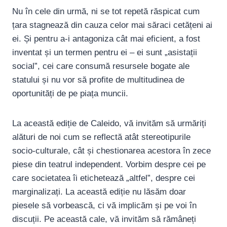
Nu în cele din urmă, ni se tot repetă răspicat cum
țara stagnează din cauza celor mai săraci cetățeni ai
ei. Și pentru a-i antagoniza cât mai eficient, a fost
inventat și un termen pentru ei – ei sunt „asistații
social”, cei care consumă resursele bogate ale
statului și nu vor să profite de multitudinea de
oportunități de pe piața muncii.
La această ediție de Caleido, vă invităm să urmăriți
alături de noi cum se reflectă atât stereotipurile
socio-culturale, cât și chestionarea acestora în zece
piese din teatrul independent. Vorbim despre cei pe
care societatea îi etichetează „altfel”, despre cei
marginalizați. La această ediție nu lăsăm doar
piesele să vorbească, ci vă implicăm și pe voi în
discuții. Pe această cale, vă invităm să rămâneți