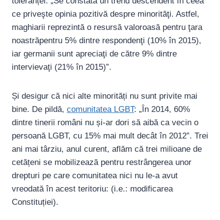
toleranței: „Se constată un trend descendent în ceea
ce priveşte opinia pozitivă despre minorităţi. Astfel,
maghiarii reprezintă o resursă valoroasă pentru ţara
noastrăpentru 5% dintre respondenţi (10% în 2015),
iar germanii sunt apreciaţi de către 9% dintre
intervievaţi (21% în 2015)”.
Și desigur că nici alte minorități nu sunt privite mai
bine. De pildă,
comunitatea LGBT
: „În 2014, 60%
dintre tinerii români nu și-ar dori să aibă ca vecin o
persoană LGBT, cu 15% mai mult decât în 2012”. Trei
ani mai târziu, anul curent, aflăm că trei milioane de
cetățeni se mobilizează pentru restrângerea unor
drepturi pe care comunitatea nici nu le-a avut
vreodată în acest teritoriu: (i.e.: modificarea
Constituției).