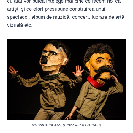
cu atât vor putea înțelege mai bine ce facem noi ca
artiști și ce efort presupune construirea unui
spectacol, album de muzică, concert, lucrare de artă
vizuală etc.
Nu toți sunt eroi (Foto: Alina Ușurelu)