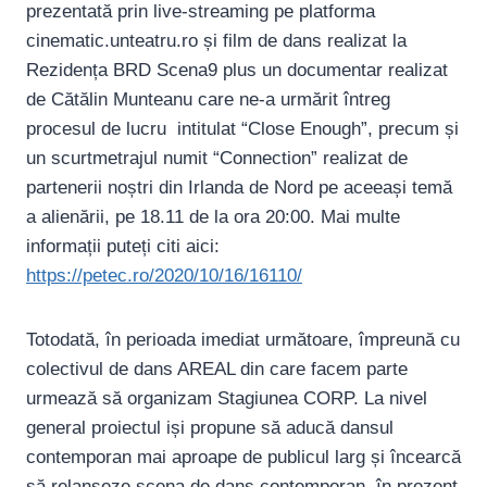
prezentată prin live-streaming pe platforma
cinematic.unteatru.ro și film de dans realizat la
Rezidența BRD Scena9 plus un documentar realizat
de Cătălin Munteanu care ne-a urmărit întreg
procesul de lucru intitulat “Close Enough”, precum și
un scurtmetrajul numit “Connection” realizat de
partenerii noștri din Irlanda de Nord pe aceeași temă
a alienării, pe 18.11 de la ora 20:00. Mai multe
informații puteți citi aici:
https://petec.ro/2020/10/16/16110/
Totodată, în perioada imediat următoare, împreună cu
colectivul de dans AREAL din care facem parte
urmează să organizam Stagiunea CORP. La nivel
general proiectul iși propune să aducă dansul
contemporan mai aproape de publicul larg și încearcă
să relanseze scena de dans contemporan, în prezent