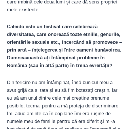
care îmbină cele doua lumi și care dă sens propriei
mele existente.
Caleido este un festival care celebrează
diversitatea, care onorează toate etniile, genurile,
orientările sexuale etc., încercând să promoveze –
prin artă – înțelegerea și între oameni bunăvoirea.
Dumneavoastră ați întâmpinat probleme în
România (sau în altă parte) în trena evreității?
Din fericire nu am întâmpinat, însă bunicul meu a
avut grijă ca și tata și eu să fim botezați creștin, iar
eu să am unul dintre cele mai creștine prenume
posibile, tocmai pentru a mă proteja de discriminare.
Îmi aduc aminte că în copilărie îmi era rușine de
numele meu de familie pentru că era diferit și mi-a