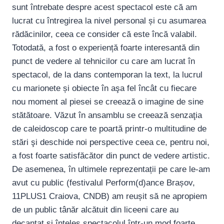
sunt întrebate despre acest spectacol este că am
lucrat cu întregirea la nivel personal și cu asumarea
rădăcinilor, ceea ce consider că este încă valabil.
Totodată, a fost o experiență foarte interesantă din
punct de vedere al tehnicilor cu care am lucrat în
spectacol, de la dans contemporan la text, la lucrul
cu marionete și obiecte în aşa fel încât cu fiecare
nou moment al piesei se creează o imagine de sine
stătătoare. Văzut în ansamblu se creează senzaţia
de caleidoscop care te poartă printr-o multitudine de
stări şi deschide noi perspective ceea ce, pentru noi,
a fost foarte satisfăcător din punct de vedere artistic.
De asemenea, în ultimele reprezentații pe care le-am
avut cu public (festivalul Perform(d)ance Brașov,
11PLUS1 Craiova, CNDB) am reușit să ne apropiem
de un public tânăr alcătuit din liceeni care au
decantat și înțeles spectacolul într-un mod foarte