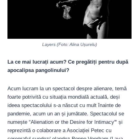
Layers (Foto: Alina Ușurelu)
La ce mai lucrați acum? Ce pregătiți pentru după
apocalipsa pangolinului?
Acum lucram la un spectacol despre alienare, temă
foarte potrivită cu situația mondială actuală, deși
ideea spectacolului s-a născut cu mult înainte de
pandemie, acum un an și jumătate. Spectacolul se
numește “Alienation or the Desire for Intimacy
”
și
reprezintă o colaborare a Asociației Petec cu
coregraful suedez/ olandez Benno Voorham (Lava