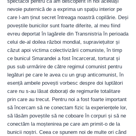
spectacol pentru că am descoperit în noi aceeași
nevoie puternică de a exprima un spațiu interior pe
care l-am ținut secret întreaga noastră copilărie. Deși
poveștile bunicilor sunt foarte diferite, al meu fiind
evreu deportat în lagărele din Transnistria în perioada
celui de-al doilea război mondial, supraviețuitor și
căzut apoi victima colectivizării comuniste, în timp
ce bunicul Smarandei a fost încarcerat, torturat și
pus sub urmărire de către regimul comunist pentru
legături pe care le avea cu un grup anticomunist, în
esență ambele povești vorbesc despre doi luptători
care nu s-au lăsat doborați de regimurile totalitare
prin care au trecut. Pentru noi a fost foarte important
să încercam să ne conectam fizic la experiențele lor,
să lăsăm poveștile să ne coboare în corpuri și să ne
conectăm la moștenirea pe care am primit-o de la
bunicii noștri. Ceea ce spunem noi de multe ori când