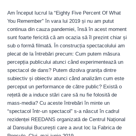
Am început lucrul la “Eighty Five Percent Of What
You Remember” în vara lui 2019 și nu am putut
continua din cauza pandemiei, însă în acest moment
sunt foarte fericită că am ocazia să îl prezint chiar și
sub o formă filmată. În construcția spectacolului am
plecat de la întrebări precum: Cum putem măsura
percepția publicului atunci când experimentează un
spectacol de dans? Putem dizolva granița dintre
subiectiv și obiectiv atunci când analizăm cum este
perceput un performance de către public? Există o
rețetă de a induce stări care să nu fie folosită de
mass-media? Cu aceste întrebări în minte un
“spectacol într-un spectacol” s-a născut în cadrul
rezidenței REEDANS organizată de Centrul Național
al Dansului București care a avut loc la Fabrica de
Pensule, Cluj, mai-iunie 2019.