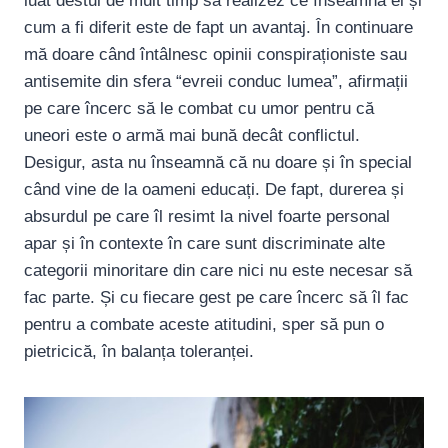
luat destul de mult timp să realizez ce înseamnă el și
cum a fi diferit este de fapt un avantaj. În continuare
mă doare când întâlnesc opinii conspiraționiste sau
antisemite din sfera “evreii conduc lumea”, afirmații
pe care încerc să le combat cu umor pentru că
uneori este o armă mai bună decât conflictul.
Desigur, asta nu înseamnă că nu doare și în special
când vine de la oameni educați. De fapt, durerea și
absurdul pe care îl resimt la nivel foarte personal
apar și în contexte în care sunt discriminate alte
categorii minoritare din care nici nu este necesar să
fac parte. Și cu fiecare gest pe care încerc să îl fac
pentru a combate aceste atitudini, sper să pun o
pietricică, în balanța toleranței.