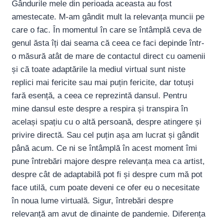
Gândurile mele din perioada aceasta au fost
amestecate. M-am gândit mult la relevanța muncii pe
care o fac. În momentul în care se întâmplă ceva de
genul ăsta îți dai seama că ceea ce faci depinde într-
o măsură atât de mare de contactul direct cu oamenii
și că toate adaptările la mediul virtual sunt niste
replici mai fericite sau mai puțin fericite, dar totuși
fară esență, a ceea ce reprezintă dansul. Pentru
mine dansul este despre a respira și transpira în
același spațiu cu o altă persoană, despre atingere și
privire directă. Sau cel puțin așa am lucrat și gândit
până acum. Ce ni se întâmplă în acest moment îmi
pune întrebări majore despre relevanța mea ca artist,
despre cât de adaptabilă pot fi și despre cum mă pot
face utilă, cum poate deveni ce ofer eu o necesitate
în noua lume virtuală. Sigur, întrebări despre
relevanță am avut de dinainte de pandemie. Diferența