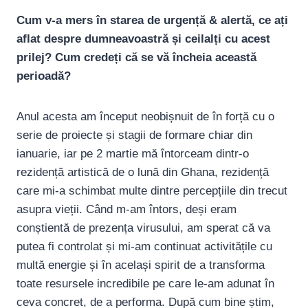
Cum v-a mers în starea de urgență & alertă, ce ați
aflat despre dumneavoastră și ceilalți cu acest
prilej? Cum credeți că se vă încheia această
perioadă?
Anul acesta am început neobișnuit de în forță cu o
serie de proiecte și stagii de formare chiar din
ianuarie, iar pe 2 martie mă întorceam dintr-o
rezidență artistică de o lună din Ghana, rezidență
care mi-a schimbat multe dintre percepțiile din trecut
asupra vieții. Când m-am întors, deși eram
conștientă de prezența virusului, am sperat că va
putea fi controlat și mi-am continuat activitățile cu
multă energie și în același spirit de a transforma
toate resursele incredibile pe care le-am adunat în
ceva concret, de a performa. După cum bine știm,