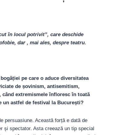
cut în locul potrivit
”, care deschide
fobie, dar , mai ales, despre teatru.
 bogăției pe care o aduce diversitatea
viciate de șovinism, antisemitism,
, când extremismele înfloresc în toată
 un astfel de festival la București?
de persuasiune. Această forță e dată de
er și spectator. Asta creează un tip special