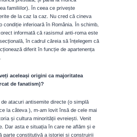
ea familiilor). În ceea ce privește
ferite de la caz la caz. Nu cred că cineva
o condiție inferioară în România. În schimb,
corect informată că rasismul anti-roma este
ersecțională, în cadrul căreia să înțelegem că
cționează diferit în funcție de apartenența
.
veți aceleași origini ca majoritatea
arcat de fanatism)?
i de atacuri antisemite directe (o simplă
e la câteva ), m-am lovit însă de cele mai
ria și cultura minorității evreiești. Venit
e. Dar asta e situația în care ne aflăm și e
 parte constitutivă a istoriei și construirii