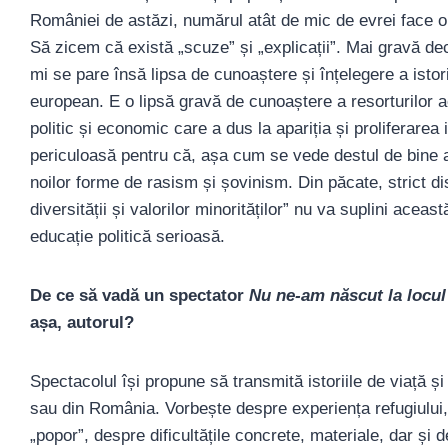
României de astăzi, numărul atât de mic de evrei face ori
Să zicem că există „scuze” și „explicații”. Mai gravă dec
mi se pare însă lipsa de cunoaștere și înțelegere a isto
european. E o lipsă gravă de cunoaștere a resorturilor ac
politic și economic care a dus la apariția și proliferarea 
periculoasă pentru că, așa cum se vede destul de bine a
noilor forme de rasism și șovinism. Din păcate, strict d
diversității și valorilor minorităților” nu va suplini ace
educație politică serioasă.
De ce să vadă un spectator
Nu ne-am născut la locul 
așa, autorul?
Spectacolul își propune să transmită istoriile de viață ș
sau din România. Vorbește despre experiența refugiului, 
„popor”, despre dificultățile concrete, materiale, dar ș