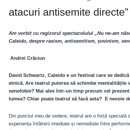
atacuri antisemite directe”
Am vorbit cu regizorul spectacolului „
Nu ne-am n
ăs
Caleido, despre rasism, antisemitism, șovinism, xeno
Andrei Crăciun
David Schwartz, Caleido e un festival care se dedică
etnică. Are teatrul puterea să schimbe mentalitățile 
xenofobie? Mai ales într-un timp precum cel prezent
lumea? Chiar poate teatrul să facă asta? E nevoie de
Din punctul meu de vedere, teatrul are o forță specială 
experiența întâlnirii imediate și nemediate între perform