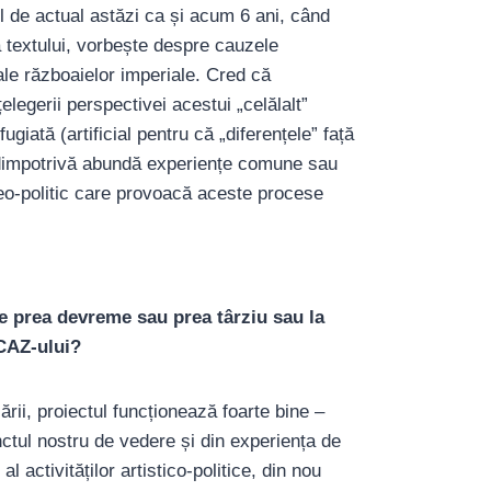
el de actual astăzi ca și acum 6 ani, când
textului, vorbește despre cauzele
 ale războaielor imperiale. Cred că
legerii perspectivei acestui „celălalt”
giată (artificial pentru că „diferențele” față
i dimpotrivă abundă experiențe comune sau
geo-politic care provoacă aceste procese
 prea devreme sau prea târziu sau la
ACAZ-ului?
ii, proiectul funcționează foarte bine –
nctul nostru de vedere și din experiența de
l activităților artistico-politice, din nou