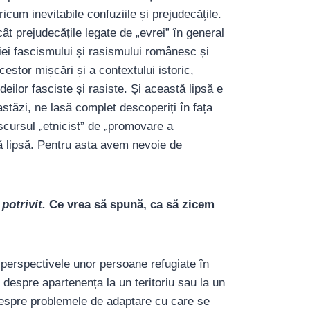
cum inevitabile confuziile și prejudecățile.
ât prejudecățile legate de „evrei” în general
riei fascismului și rasismului românesc și
estor mișcări și a contextului istoric,
ideilor fasciste și rasiste. Și această lipsă e
stăzi, ne lasă complet descoperiți în fața
iscursul „etnicist” de „promovare a
astă lipsă. Pentru asta avem nevoie de
potrivit.
Ce vrea să spună, ca să zicem
i perspectivele unor persoane refugiate în
despre apartenența la un teritoriu sau la un
i despre problemele de adaptare cu care se