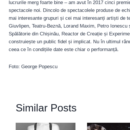
lucrurile merg foarte bine – am avut în 2017 cinci prem
spectacole noi. Dincolo de spectacolele produse de ech
mai interesante grupuri și cei mai interesanți artiști de 
Giuvlipen, Teatru-Beznă, Lorand Maxim, Petro Ionescu 
Spălătorie din Chișinău, Reactor de Creație și Experiment
construiește un public fidel și implicat. Nu în ultimul rân
ceea ce în condițiile date este chiar o performanță.
Foto: George Popescu
Similar Posts