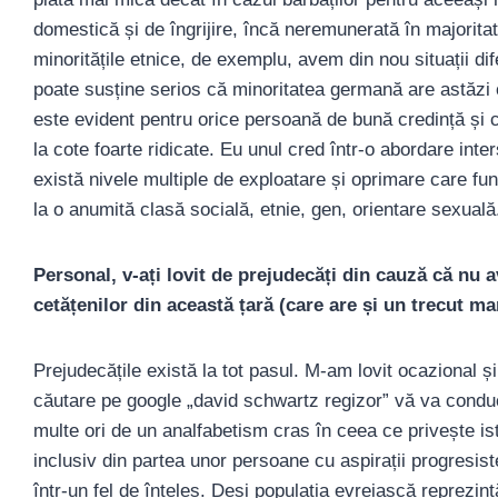
domestică și de îngrijire, încă neremunerată în majoritat
minoritățile etnice, de exemplu, avem din nou situații di
poate susține serios că minoritatea germană are astăzi 
este evident pentru orice persoană de bună credință și 
la cote foarte ridicate. Eu unul cred într-o abordare int
există nivele multiple de exploatare și oprimare care fun
la o anumită clasă socială, etnie, gen, orientare sexuală
Personal, v-ați lovit de prejudecăți din cauză că nu a
cetățenilor din această țară (care are și un trecut m
Prejudecățile există la tot pasul. M-am lovit ocazional ș
căutare pe google „david schwartz regizor” vă va conduc
multe ori de un analfabetism cras în ceea ce privește isto
inclusiv din partea unor persoane cu aspirații progresist
într-un fel de înțeles. Deși populația evreiască reprezintă