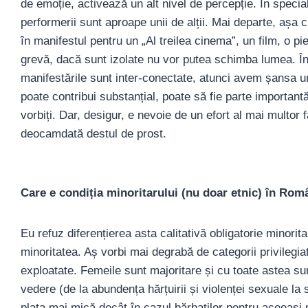
de emoție, activează un alt nivel de percepție. În special 
performerii sunt aproape unii de alții. Mai departe, aș
în manifestul pentru un „Al treilea cinema”, un film, o p
grevă, dacă sunt izolate nu vor putea schimba lumea. În
manifestările sunt inter-conectate, atunci avem șansa u
poate contribui substanțial, poate să fie parte importan
vorbiți. Dar, desigur, e nevoie de un efort al mai multor 
deocamdată destul de prost.
Care e condiția minoritarului (nu doar etnic) în Rom
Eu refuz diferențierea asta calitativă obligatorie minori
minoritatea. Aș vorbi mai degrabă de categorii privilegiat
exploatate. Femeile sunt majoritare și cu toate astea sun
vedere (de la abundența hărțuirii și violenței sexuale la
plata mai mică decât în cazul bărbaților pentru aceeași