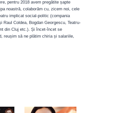
iere, pentru 2018 avem pregătite șapte
ipa noastră, colaborăm cu, zicem noi, cele
teatru implicat social-politic (compania
și Raul Coldea, Bogdan Georgescu, Teatru-
 din Cluj etc.). Și încet-încet se
d, reușim să ne plătim chiria și salariile,