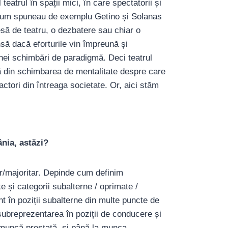
teatrul în spații mici, în care spectatorii și
a cum spuneau de exemplu Getino și Solanas
iesă de teatru, o dezbatere sau chiar o
să dacă eforturile vin împreună și
nei schimbări de paradigmă. Deci teatrul
tă din schimbarea de mentalitate despre care
factori din întreaga societate. Or, aici stăm
ânia, astăzi?
tar/majoritar. Depinde cum definim
e și categorii subalterne / oprimate /
t în poziții subalterne din multe puncte de
 subreprezentarea în poziții de conducere și
 muncă prestată, și până la munca