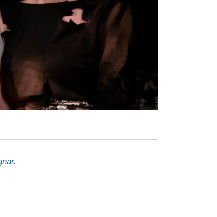
gnar
.