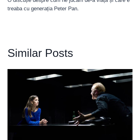
O discuție despre cum ne jucăm de-a viața și care e
treaba cu generația Peter Pan.
Similar Posts