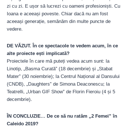
zi cu zi. E ușor să lucrezi cu oameni profesioniști. Cu
Ioana e aceeași poveste. Chiar dacă nu am fost
aceeași generație, semănăm din multe puncte de
vedere.
DE VĂZUT. În ce spectacole te vedem acum, în ce
alte proiecte ești implicată?
Proiectele în care mă puteți vedea acum sunt: la
Linotip, „Basma Curată” (18 decembrie) și „Stabat
Mater” (30 noiembrie); la Centrul Național al Dansului
(CNDB), „Daughters” de Simona Deaconescu; la
Teatrelli, „Urban GIF Show” de Florin Fieroiu (4 și 5
decembrie).
ÎN CONCLUZIE… De ce să nu ratăm „2 Femei” în
Caleido 2019?