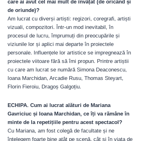
care ai avut cel mai mult de învățat (de oricând și
de oriunde)?
Am lucrat cu diverși artiști: regizori, coregrafi, artiști
vizuali, compozitori. Într-un mod inevitabil, în
procesul de lucru, împrumuți din preocupările și
viziunile lor și aplici mai departe în proiectele
personale. Influențele lor artistice se impregnează în
proiectele viitoare fără să îmi propun. Printre artiștii
cu care am lucrat se numără Simona Deaconescu,
Ioana Marchidan, Arcadie Rusu, Thomas Steyart,
Florin Fieroiu, Dragoș Galgoțiu.
ECHIPA. Cum ai lucrat alături de Mariana
Gavriciuc și Ioana Marchidan, ce îți va rămâne în
minte de la repetițiile pentru acest spectacol?
Cu Mariana, am fost colegă de facultate și ne
înțelegem foarte bine atât pe scenă, cât și în viața de