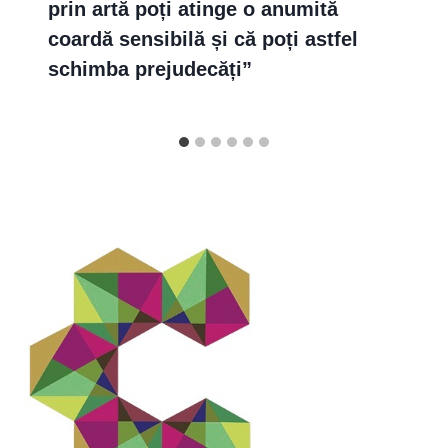
prin artă poți atinge o anumită
coardă sensibilă și că poți astfel
schimba prejudecăți”