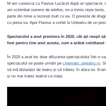
M-am cunoscut cu Flavius Lucăcel după un spectacol, n
am schimbat numere de telefon, mi-a trimis niște texte,
parte din mine a rezonat mult cu ea. O poveste de dragos
cu piesa sa. Apoi Flavius a vorbit la Unteatru de un pos
Spectacolul a avut premiera în 2020, cât ați reușit s
fost pentru tine anul acesta, cum a arătat cotidianul 
În 2020 a avut loc doar difuzarea spectacolului într-o va
spectacolul se poate urmări pe
cinematic.unteatru.ro
. S
să mă distanțez de teatru și să trăiesc în afara lui. Er
și nu mai tratez teatrul ca viața.