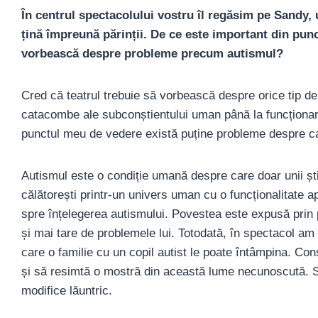
În centrul spectacolului vostru îl regăsim pe Sandy, 
țină împreună părinții. De ce este important din pun
vorbească despre probleme precum autismul?
Cred că teatrul trebuie să vorbească despre orice tip 
catacombe ale subconștientului uman până la funcționare
punctul meu de vedere există puține probleme despre ca
Autismul este o condiție umană despre care doar unii știu
călătorești printr-un univers uman cu o funcționalitate a
spre înțelegerea autismului. Povestea este expusă prin 
și mai tare de problemele lui. Totodată, în spectacol am 
care o familie cu un copil autist le poate întâmpina. Co
și să resimtă o mostră din această lume necunoscută. S
modifice lăuntric.