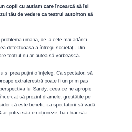
un copil cu autism care încearcă să își
ctul tău de vedere ca teatrul autohton să
de problemă umană, de la cele mai adânci
a defectuoasă a întregii societăți. Din
re teatrul nu ar putea să vorbească.
 și prea puțini o înțeleg. Ca spectator, să
proape extraterestră poate fi un prim pas
perspectiva lui Sandy, ceea ce ne apropie
încercat să prezint dramele, greutățile pe
nsider că este benefic ca spectatorii să vadă
-ar putea să-i emoționeze, ba chiar să-i