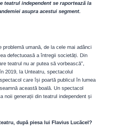
re teatrul independent se raportează la
andemiei asupra acestui segment.
de problemă umană, de la cele mai adânci
a defectuoasă a întregii societăți. Din
re teatrul nu ar putea să vorbească”,
în 2019, la Unteatru, spectacolul
 spectacol care își poartă publicul în lumea
 înseamnă această boală. Un spectacol
 noii generații din teatrul independent și
nteatru, după piesa lui Flavius Lucăcel?