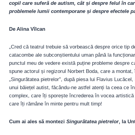
copil care suferă de autism, cât și despre felul în ca
problemele lumii contemporane și despre efectele p
De Alina Vîlcan
„Cred că teatrul trebuie să vorbească despre orice tip 
catacombe ale subconștientului uman până la funcționare
punctul meu de vedere există puține probleme despre ca
spune actorul și regizorul Norbert Boda, care a montat, 
„Singurătatea pietrelor”, după piesa lui Flavius Lucăcel,
unui băiețel autist, făcându-ne astfel atenți la ceea ce
complex, care îți sporește încrederea în vocea artistică a
care îți rămâne în minte pentru mult timp!
Cum ai ales să montezi
Singurătatea pietrelor
, la U