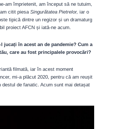
e-am împrietenit, am început să ne tutuim,
 am citit piesa
Singurătatea Pietrelor,
iar o
te tipică dintre un regizor și un dramaturg
ibil proiect AFCN și iată-ne acum.
ă-l jucați în acest an de pandemie? Cum a
tău, care au fost principalele provocări?
riantă filmată, iar în acest moment
incer, mi-a plăcut 2020, pentru că am reușit
am destul de fanatic. Acum sunt mai detașat