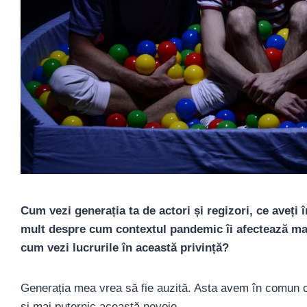
Cum vezi generația ta de actori și regizori, ce aveți
mult despre cum contextul pandemic îi afectează mai a
cum vezi lucrurile în această privință?
Generația mea vrea să fie auzită. Asta avem în comun c
și mai puternic această nevoie.